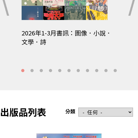
活動表
2026年1-3月書訊：圖像．小說．
202
文學．詩
出版品列表
分類