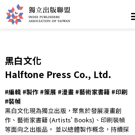
移
您
首頁
❯
聯盟成員
至
主
在
獨
內
這
容
立
裡
黑白文化
出
Halftone Press Co., Ltd.
版
#編輯 #製作 #策展 #漫畫 #藝術家書籍 #印刷
聯
#裝幀
黑白文化現為獨立出版，聚焦於發展漫畫創
盟
作、藝術家書籍 (Artists' Books)、印刷裝幀
網
等面向之出版品。 並以總體製作概念，持續探