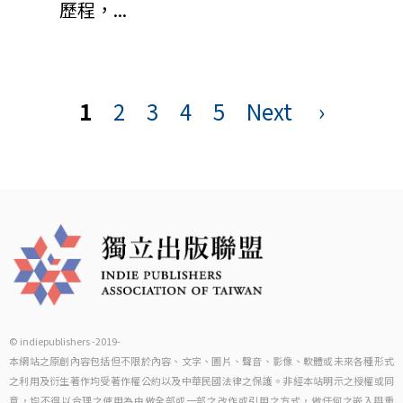
歷程，...
頁
1
2
3
4
5
Next
›
面
© indiepublishers -2019-
本網站之原創內容包括但不限於內容、文字、圖片、聲音、影像、軟體或未來各種形式
之利用及衍生著作均受著作權公約以及中華民國法律之保護。非經本站明示之授權或同
意，均不得以合理之使用為由做全部或一部之改作或引用之方式，做任何之嵌入與重