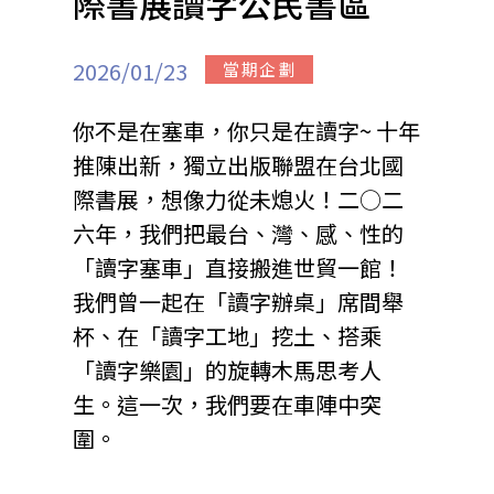
際書展讀字公民書區
站
2026/01/23
當期企劃
你不是在塞車，你只是在讀字~ 十年
推陳出新，獨立出版聯盟在台北國
際書展，想像力從未熄火！二○二
六年，我們把最台、灣、感、性的
「讀字塞車」直接搬進世貿一館！
我們曾一起在「讀字辦桌」席間舉
杯、在「讀字工地」挖土、搭乘
「讀字樂園」的旋轉木馬思考人
生。這一次，我們要在車陣中突
圍。