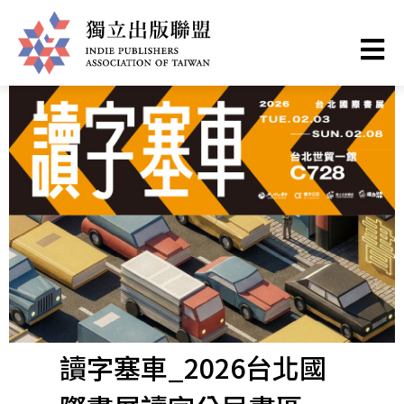
移
至
主
獨
內
容
立
出
版
聯
盟
讀字塞車_2026台北國
網