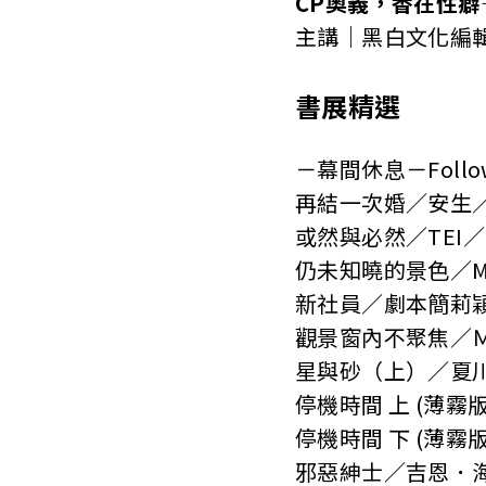
CP奧義，香在性癖
主講｜黑白文化編
書展精選
－幕間休息－Follo
再結一次婚／安生
或然與必然／TEI
仍未知曉的景色／M
新社員／劇本簡莉穎
觀景窗內不聚焦／
星與砂（上）／夏
停機時間 上 (薄
停機時間 下 (薄
邪惡紳士／吉恩．