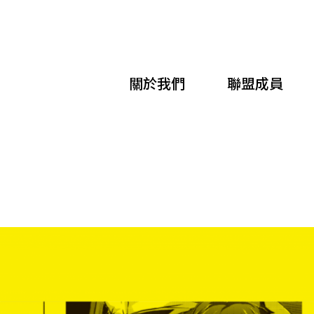
移
至
主
關於我們
聯盟成員
內
容