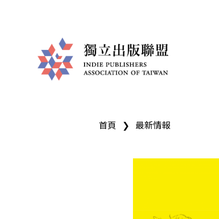
獨
您
立
首頁
❯
最新情報
在
出
這
版
裡
聯