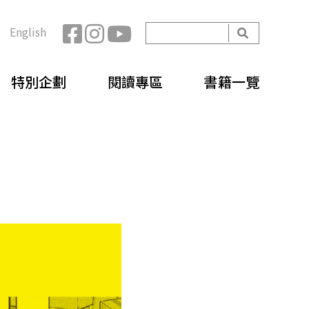
開
English
始
搜
搜
尋
特別企劃
閱讀專區
書籍一覽
尋
表
單