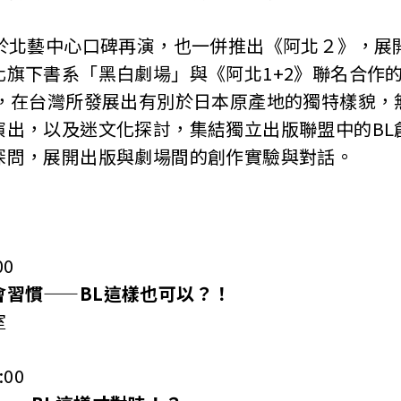
將於北藝中心口碑再演，也一併推出《阿北２》，展
化旗下書系「黑白劇場」與《阿北1+2》聯名合作
作，在台灣所發展出有別於日本原產地的獨特樣貌，
演出，以及迷文化探討，集結獨立出版聯盟中的BL
探問，展開出版與劇場間的創作實驗與對話。
00
會習慣——BL這樣也可以？！
室
:00