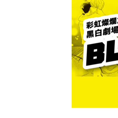
盟
網
站