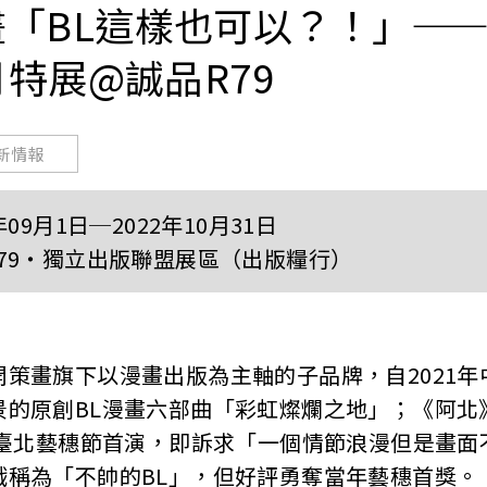
「BL這樣也可以？！」—
月特展@誠品R79
新情報
年09月1日─2022年10月31日
79・獨立出版聯盟展區（出版糧行）
策畫旗下以漫畫出版為主軸的子品牌，自2021年
景的原創BL漫畫六部曲「彩虹燦爛之地」；《阿北
年臺北藝穗節首演，即訴求「一個情節浪漫但是畫
戲稱為「不帥的BL」，但好評勇奪當年藝穗首獎。