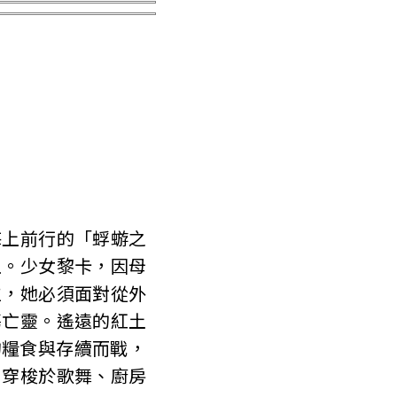
海上前行的「蜉蝣之
土。少女黎卡，因母
位，她必須面對從外
傷亡靈。遙遠的紅土
的糧食與存續而戰，
。穿梭於歌舞、廚房