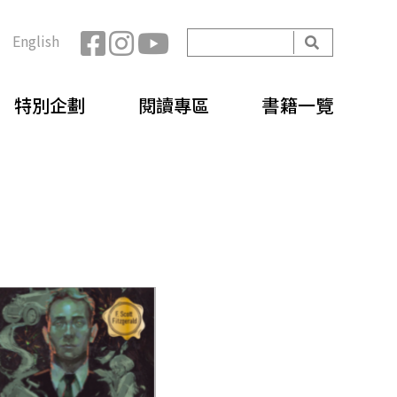
開
English
始
搜
搜
尋
特別企劃
閱讀專區
書籍一覽
尋
表
單