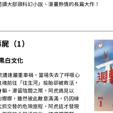
閱讀大部頭科幻小說、漫畫熱情的長篇大作！
屍（1）
黑白文化
阿虎遭逢嚴重車禍，當場失去了呼吸心
鬼魂前往「往生河」投胎卻被救活，
身軀。滯留陰間之際，阿虎遇見以
的娜娜，雖然彼此敵意滿滿，仍因緣
代抓交替的危險旅程，阿虎這才發現