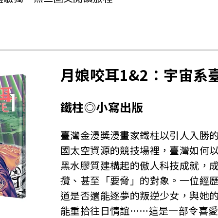
月娘咬耳1&2：宇宙系
鐵柱◎小寫出版
臺灣金漫獎漫畫家鐵柱以引人入勝
國太空資源的競技場裡，臺灣如何
黑水膠質建構起的傲人科技成就，
攬、甚至「要脅」的對象。一位經
道是否還能逐夢的叛逆少女，與她
能重拾往日情誼……這是一部令喜