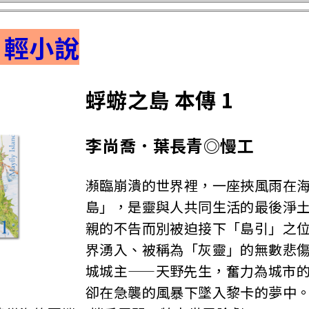
．輕小說
蜉蝣之島 本傳 1
李尚喬．葉長青◎慢工
瀕臨崩潰的世界裡，一座挾風雨在
島」，是靈與人共同生活的最後淨
親的不告而別被迫接下「島引」之
界湧入、被稱為「灰靈」的無數悲
城城主——天野先生，奮力為城市
卻在急襲的風暴下墜入黎卡的夢中