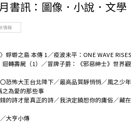
1-3月書訊：圖像．小說．文學
新情報
〉蜉蝣之島 本傳 1／疫波未平：ONE WAVE RIS
：迴轉壽屍（1）／冒牌子爵：《邪惡紳士》世界
〇恐怖大王台北降下／最高品質靜悄悄／風之少
稱之為愛的那些事
錢的詩才是真正的詩／我決定饒恕你的庸俗／藏
／大亨小傳