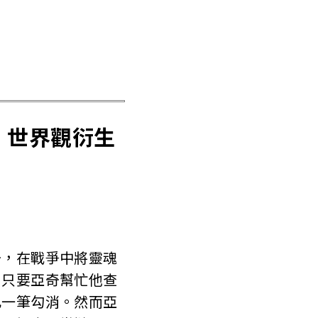
》世界觀衍生
奇，在戰爭中將靈魂
出只要亞奇幫忙他查
此一筆勾消。然而亞