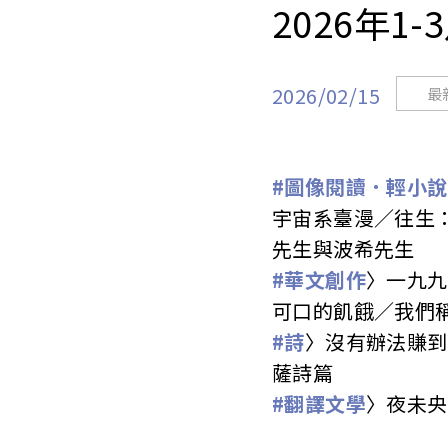
2026年
2026/02/15
最
#圖像閱讀．輕小說
宇宙系臺漫／往生
先生與波希先生
#華文創作
〉一九九
可口的飢餓／我們
#詩
〉沒有辦法賺到
薩詩篇
#翻譯文學
〉夜未央