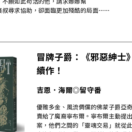
，不願如此苟活的他，請求娜娜幫
廣叔尋求協助，卻面臨更加殘酷的局面……
冒牌子爵：《邪惡紳士
續作！
吉恩．海爾◎留守番
優雅多金、風流倜儻的佛蒙子爵亞
賣給了魔裔寧布爾。寧布爾主動提
案，他們之間的「靈魂交易」就從