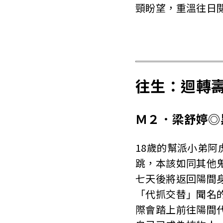
頸盼望，重溫往日
往生：迴轉壽
Ｍ２．梁舒婷◎
18歲的幫派小弟
跳，本該如同其他
七天後將返回陽間
「代抓交替」聞名
際會踏上前往陽間