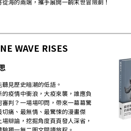
將從海的兩端，攜手展開一齣末世冒險劇！
 WAVE RISES
思
能聽見歷史暗潮的低語。
斷的疫情中衝浪，大疫來襲，誰應負
何審判？一場場叩問，帶來一幕幕驚
最切痛、最無情、最驚悚的漫畫傑
上場辯論，挖掘角度頁頁發人深省，
體驗獨一無二圖文閱讀旅程。