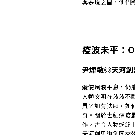
與夢境之間，他們
疫波未平：ONE
尹燁敏◎天河創
縱使風浪平息，仍
人類文明在波波不
責？如有法庭，如
奇。關於世紀瘟疫
作，古今人物紛紛
天河創思邀您同來