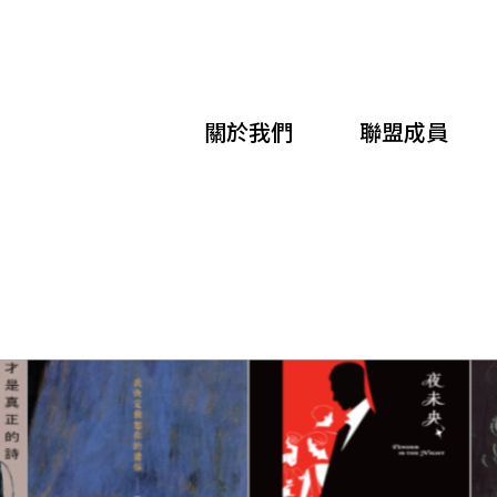
移
至
主
關於我們
聯盟成員
內
容