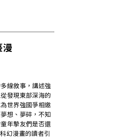
臺漫
的多線敘事，講述強
以從發現東部深海的
成為世界強國爭相邀
歷夢想、夢碎，不知
的童年摯友們是否還
愛科幻漫畫的讀者引