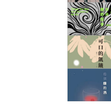
盟
網
站