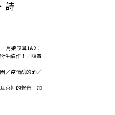
．詩
ES／月娘咬耳1&2：
觀衍生續作！／薛普
年團／疫情釀的酒／
在耳朵裡的聲音：加