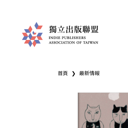
獨
您
立
首頁
❯
最新情報
在
出
這
版
裡
聯