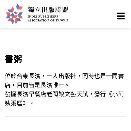
移
您
首頁
❯
聯盟成員
至
主
在
獨
內
這
容
立
裡
書粥
出
位於台東長濱，一人出版社，同時也是一間書
版
店，目前皆是長濱唯一。
聯
發掘長濱早餐店老闆娘文藝天賦，發行《小阿
姨粥曆》。
盟
網