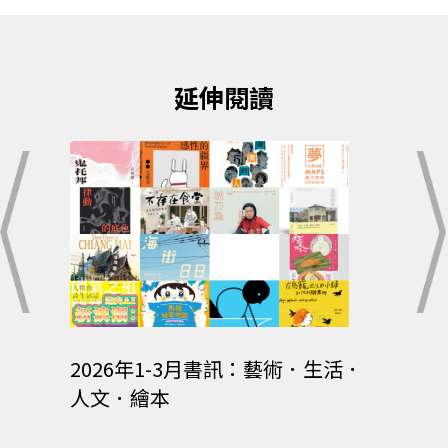
延伸閱讀
小說．
2026年1-3月書訊：藝術．生活．
202
人文．繪本
文學