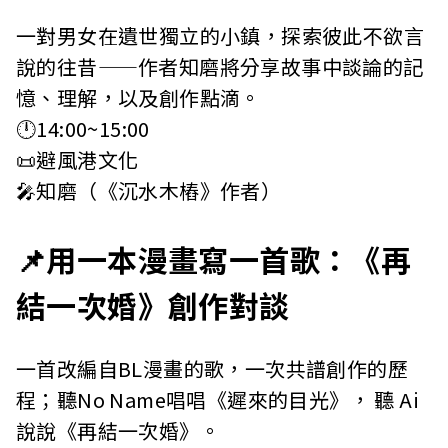
一對男女在遺世獨立的小鎮，探索彼此不欲言
說的往昔——作者知磨將分享故事中談論的記
憶、理解，以及創作點滴。
🕛14:00~15:00
📜避風港文化
🎤知磨（《沉水木樁》作者）
📌用一本漫畫寫一首歌：《再
結一次婚》創作對談
一首改編自BL漫畫的歌，一次共譜創作的歷
程；聽No Name唱唱《遲來的目光》， 聽 Ai
說說《再結一次婚》。