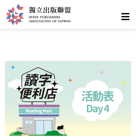
移
您
首頁
❯
最新情報
至
主
在
獨
內
這
容
立
裡
出
版
聯
盟
網