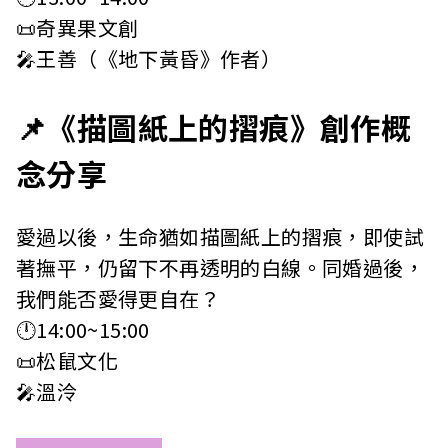
📜奇異果文創
🎤王善（《地下黃昏》作者）
📌《描圖紙上的摺痕》創作概
念分享
愛過以後，生命猶如描圖紙上的摺痕，即使試
著撫平，仍留下不再透明的白線。同婚過後，
我們能否愛得更自在？
🕛14:00~15:00
📜松鼠文化
🎤溫泠