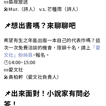
📜島座放送
🎤Mur.（詩人） v.s. 芒種雨（詩人）
📌想出書嗎？來聊聊吧
希望有生之年能出版一本自己的代表作嗎？這
次一次免費洽談的機會，限額十名，請上
「愛
文社」粉絲頁
報名。
🕛14:00~15:00
📜愛文社
🎤黃柏軒（愛文社負責人）
📌出來面對！小說家有問必
答！