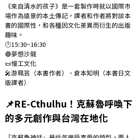
《來自清水的孩子》是一套製作時就以國際市
場作為遠景的本土傳記，譯者和作者將對談本
書的國際性，和各種因文化差異而衍生的出版
趣味。
🕛15:30~16:30
🟣夢想沙龍
📜慢工文化
🎤游珮芸（本書作者）、倉本知明（本書日文
版譯者）
📌RE-Cthulhu！克蘇魯呼喚下
的多元創作與台灣在地化
「克蘇魯神話」是近年廣受喜愛的類型，兩人