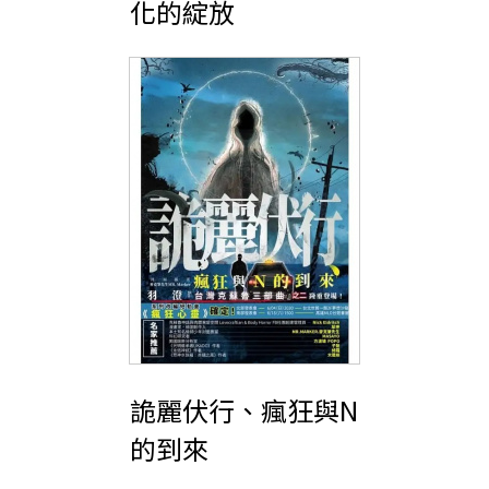
化的綻放
詭麗伏行、瘋狂與N
的到來