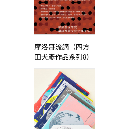
摩洛哥流謫（四方
田犬彥作品系列8）