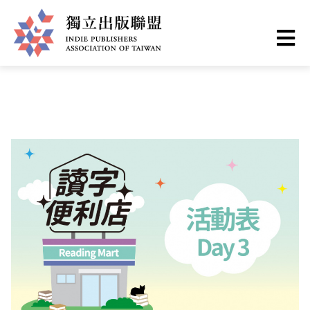
移
您
首頁
❯
最新情報
至
主
在
獨
內
這
容
立
裡
出
版
聯
盟
網