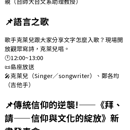
親（台師大台文系助理教授）
📌語言之歌
歌手克萊兒跟大家分享文字怎麼入歌？現場開
放觀眾寫詩，克萊兒唱。
🕛12:00~13:00
📜島座放送
🎤克萊兒（Singer／songwriter）、鄭各均
（吉他手）
📌傳統信仰的逆襲!——《拜、
請——信仰與文化的綻放》新