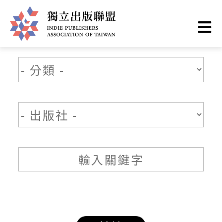
移
至
主
獨
內
容
立
出
版
聯
盟
網