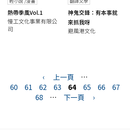
輕小說 /漫畫
翻譯文學
熱帶季風Vol.1
神鬼交鋒：有本事就
慢工文化事業有限公
來抓我呀
司
避風港文化
頁
面
‹
上一頁
…
60
61
62
63
64
65
66
67
68
…
下一頁
›