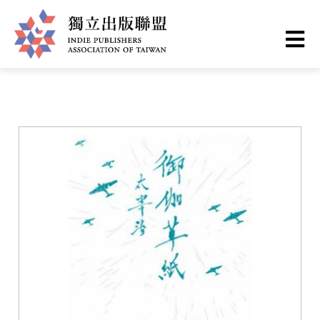
移
您
首頁
❯
書籍一覽
至
主
在
獨
內
這
容
立
裡
出
版
聯
盟
網