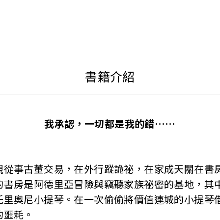
我承認，一切都是我的錯……
事古董交易，在外行蹤詭祕，在家成天關在書房
的書房是阿德里亞冒險與竊聽家族祕密的基地，其
托里奧尼小提琴。在一次偷偷將價值連城的小提琴
的噩耗。