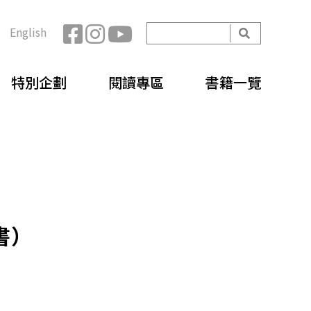
開
English
始
搜
搜
尋
特別企劃
閱讀專區
書籍一覽
尋
表
單
書）