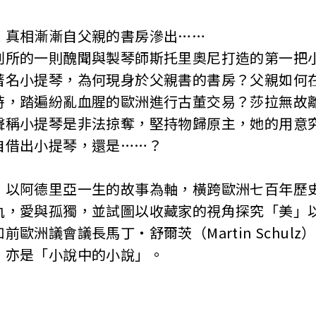
真相漸漸自父親的書房滲出……
的一則醜聞與製琴師斯托里奧尼打造的第一把小
著名小提琴，為何現身於父親書的書房？父親如何
時，踏遍紛亂血腥的歐洲進行古董交易？莎拉無故
聲稱小提琴是非法掠奪，堅持物歸原主，她的用意
自借出小提琴，還是……？
阿德里亞一生的故事為軸，橫跨歐洲七百年歷史
仇，愛與孤獨，並試圖以收藏家的視角探究「美」
歐洲議會議長馬丁‧舒爾茨（Martin Schul
，亦是「小說中的小說」。