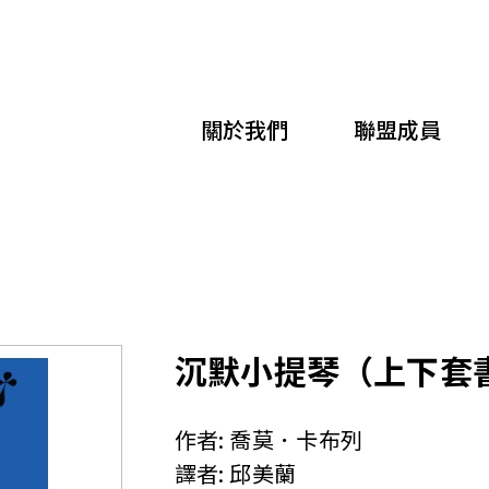
移
至
主
關於我們
聯盟成員
內
容
沉默小提琴（上下套
作者:
喬莫．卡布列
譯者:
邱美蘭