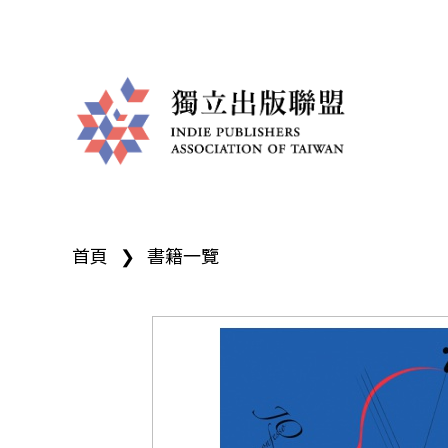
獨
您
立
首頁
❯
書籍一覽
在
出
這
版
裡
聯