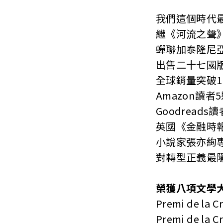
我們這個時代最
繼《河流之聲》
蟬聯加泰隆尼亞
出售二十七國
全球銷量突破13
Amazon讀者5
Goodreads讀
英國《金融時報》
小說家張亦絢專
對轉型正義最隱
榮獲八項文學
Premi de la Crít
Premi de la Crít