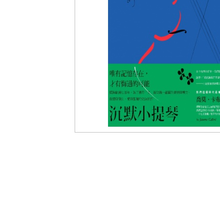
盟
網
站