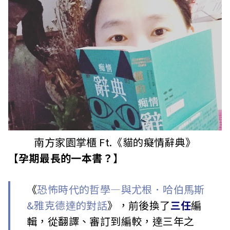
南方家園掌櫃 Ft.《貓的癡情辭典》
【孕期最長的一本書？】
《
恐怖時代的哲學—與尤根．哈伯馬斯
&雅克德達的對話
》，前後換了
三任
編
輯，從翻譯、審訂到編較，達三年之