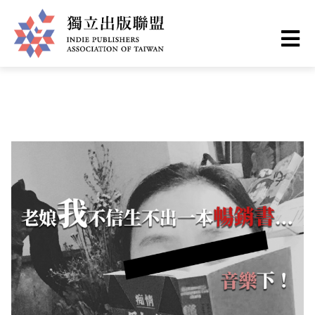
移
您
首頁
❯
出版現場
至
主
在
獨
內
這
容
立
裡
出
版
聯
盟
網