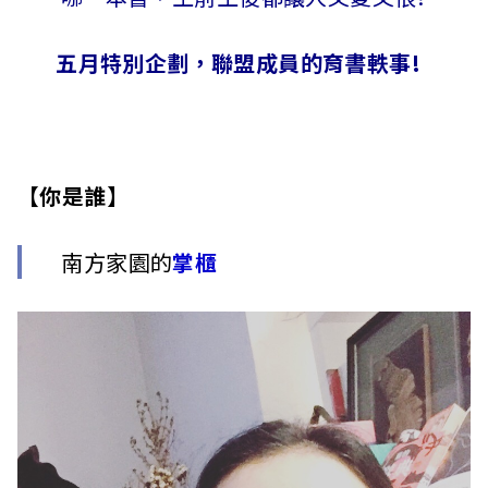
五月特別企劃，聯盟成員的育書軼事!
【你是誰】
南方家園的
掌櫃