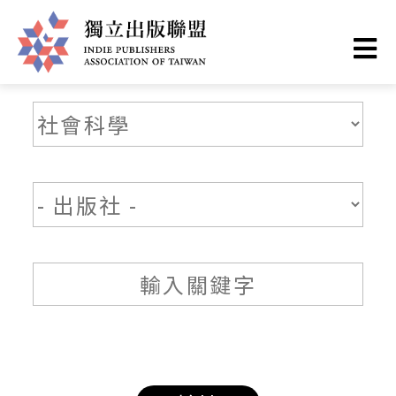
移
至
主
獨
內
容
立
出
版
聯
盟
網