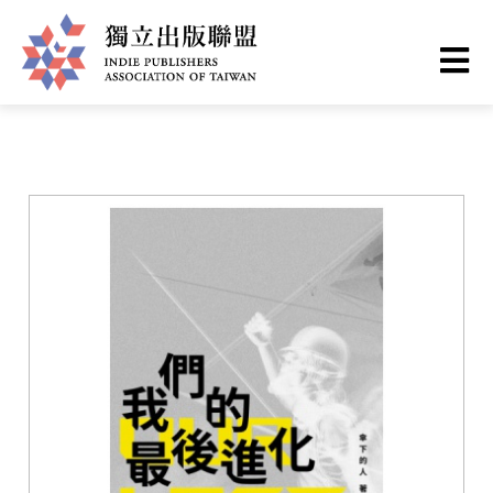
移
您
首頁
❯
書籍一覽
至
主
在
獨
內
這
容
立
裡
出
版
聯
盟
網