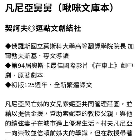
凡尼亞舅舅（啾咪文庫本）
契訶夫◎逗點文創結社
◆俄羅斯國立莫斯科大學高等翻譯學院院長 加
爾勃夫斯基．專文導讀
◆第94屆奧斯卡最佳國際影片《在車上》劇中
劇．原著劇本
◆初版125週年．全新繁體譯文
凡尼亞與亡姊的女兒索妮亞共同管理莊園，並
藉以提供金援，資助索妮亞的教授父親，與他
的續弦妻子在城市過上優渥生活。村夫凡尼亞
一向崇敬並信賴前姊夫的學識，但在教授帶著