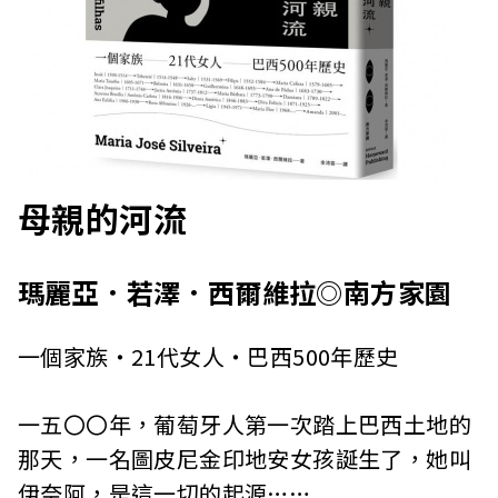
母親的河流
瑪麗亞．若澤．西爾維拉◎南方家園
一個家族・21代女人・巴西500年歷史
一五〇〇年，葡萄牙人第一次踏上巴西土地的
那天，一名圖皮尼金印地安女孩誕生了，她叫
伊奈阿，是這一切的起源……