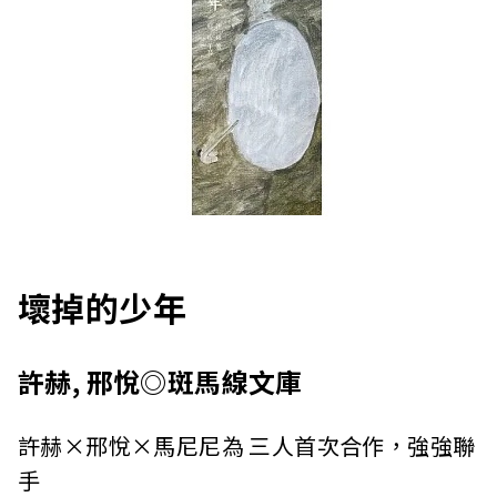
壞掉的少年
許赫, 邢悅◎斑馬線文庫
許赫×邢悅×馬尼尼為 三人首次合作，強強聯
手