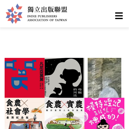
移
您
首頁
❯
最新情報
至
主
在
獨
內
這
容
立
裡
出
版
聯
盟
網