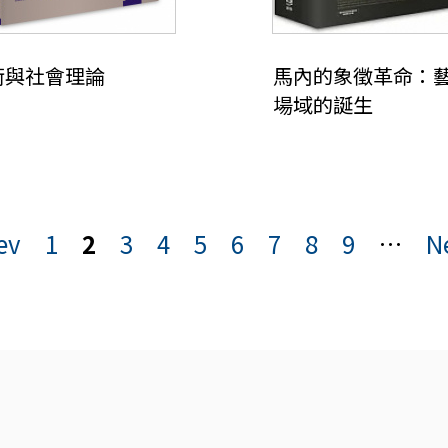
術與社會理論
馬內的象徵革命：
場域的誕生
ev
1
2
3
4
5
6
7
8
9
…
N