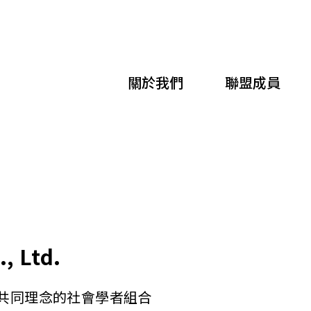
移
至
主
關於我們
聯盟成員
內
容
, Ltd.
有共同理念的社會學者組合