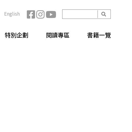
開
English
始
搜
搜
尋
特別企劃
閱讀專區
書籍一覽
尋
表
單