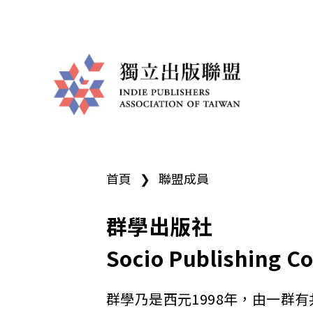
獨
您
立
首頁
❯
聯盟成員
在
出
這
群學出版社
版
裡
Socio Publishing Co.
聯
群學乃是西元1998年，由一群