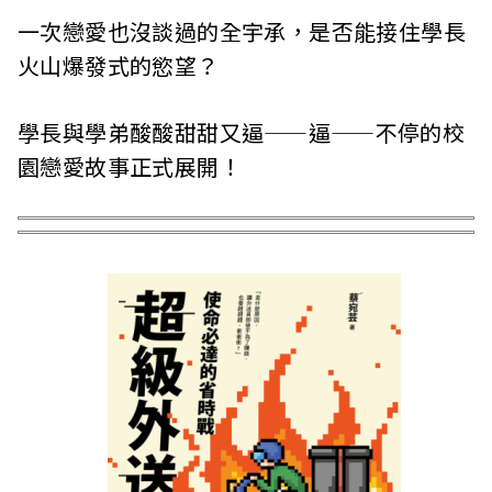
一次戀愛也沒談過的全宇承，是否能接住學長
火山爆發式的慾望？
學長與學弟酸酸甜甜又逼——逼——不停的校
園戀愛故事正式展開！