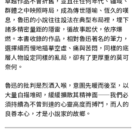
卓越作品不會折舊，並且在任何年代、疆域、
群體之中映照時局，成為傳世隱喻、恆久的嘆
息，魯迅的小說往往設法在典型布局裡，埋下
諸多精密量距的隱雷，循故事起伏，依序爆
燃。本書收錄的作品，相對魯迅著名的筆力，
選擇細而慢地描摹空虛、痛與苦悶，同樣的底
層人物設定同樣的亂局，卻有了更厚重的莫可
奈何。
魯迅的批判是烈酒入喉，意圖先暖而後至，以
大量白描堆砌，緩緩擴散其精神面——我們必
須持續為不曾到達的心靈高度而搏鬥，而人的
良善本心，才是小說家的故鄉。