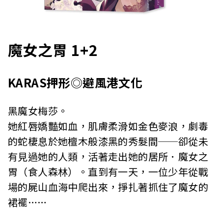
魔女之胃 1+2
KARAS押形◎避風港文化
黑魔女梅莎。
她紅唇嬌豔如血，肌膚柔滑如金色麥浪，劇毒
的蛇棲息於她檀木般漆黑的秀髮間──卻從未
有見過她的人類，活著走出她的居所．魔女之
胃（食人森林）。直到有一天，一位少年從戰
場的屍山血海中爬出來，掙扎著抓住了魔女的
裙襬……