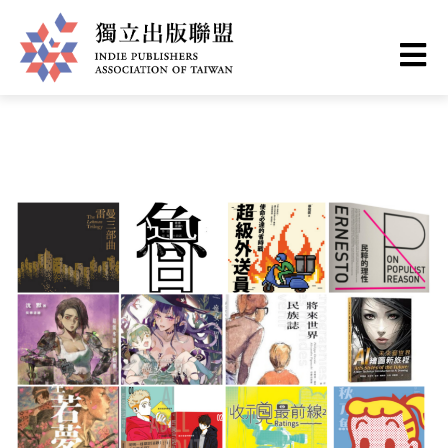
移
您
首頁
❯
最新情報
至
主
在
獨
內
這
容
立
裡
出
版
聯
盟
網