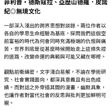
菲利普・德斯寇拉、亞歷山德羅．皮諾
紀◎無境文化
一部深入淺出的跨界思想對談錄。兩位作者以
各自的學思生命經驗為基底，探問我們這個空
前富裕的時代為何會同時充滿極端的仇恨與痛
苦，世界到底是從甚麼時候開始走上這條失控
的道路、改變命運的典範與可能又藏在哪裡。
觀點前衛縝密，文字淺白易解，不論在學術研
究、社會實踐面向，都深具意義且有出色成
績。而對話之外穿插其間的漫畫，幽默具象，
也讓作者對當代社會的反思與批判更加鮮明可
親。