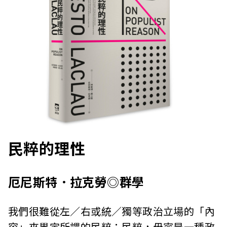
民粹的理性
厄尼斯特．拉克勞◎群學
我們很難從左／右或統／獨等政治立場的「內
容」來界定所謂的民粹；民粹，毋寧是一種政