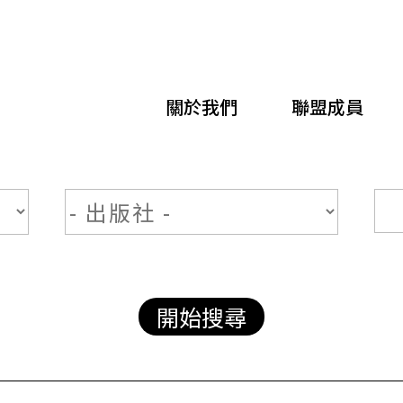
移
至
主
關於我們
聯盟成員
內
容