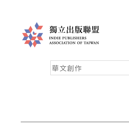
獨
立
出
版
聯