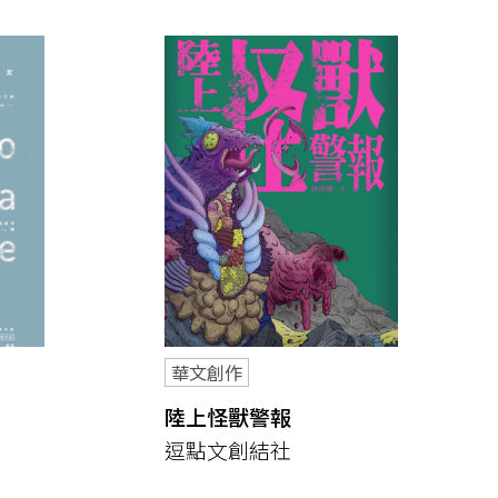
華文創作
陸上怪獸警報
逗點文創結社