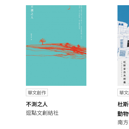
華文創作
華文
不測之人
杜斯
逗點文創結社
動物
南方