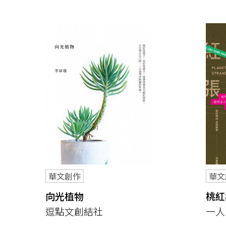
盟
網
站
華文創作
華文
向光植物
桃紅
逗點文創結社
一人