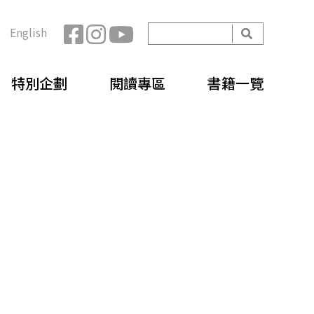
開
English
始
搜
搜
尋
特別企劃
閱讀專區
書籍一覽
尋
表
單