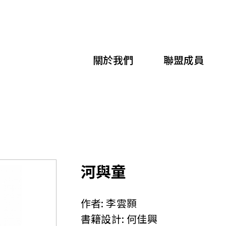
移
至
主
關於我們
聯盟成員
內
容
河與童
作者:
李雲顥
書籍設計:
何佳興