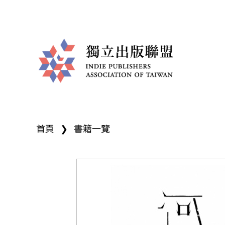
獨
您
立
首頁
❯
書籍一覽
在
出
這
版
裡
聯