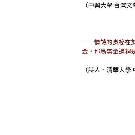
（中興大學 台灣文
——情詩的奧祕在
金，那烏雲金邊裡
（詩人、清華大學 