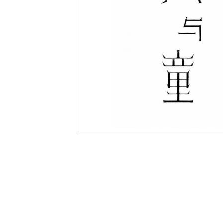
盟
網
站