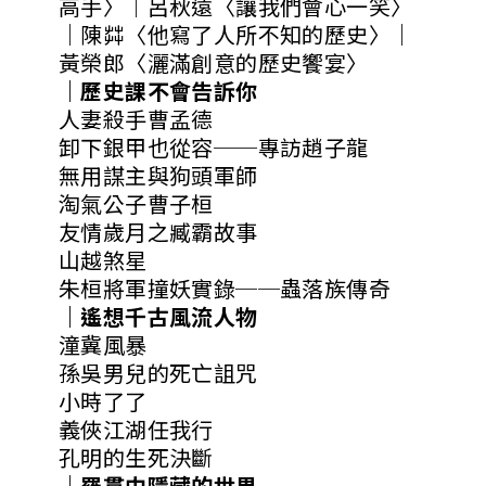
高手〉｜呂秋遠〈讓我們會心一笑〉
｜陳茻〈他寫了人所不知的歷史〉｜
黃榮郎〈灑滿創意的歷史饗宴〉
｜歷史課不會告訴你
人妻殺手曹孟德
卸下銀甲也從容──專訪趙子龍
無用謀主與狗頭軍師
淘氣公子曹子桓
友情歲月之臧霸故事
山越煞星
朱桓將軍撞妖實錄──蟲落族傳奇
｜遙想千古風流人物
潼冀風暴
孫吳男兒的死亡詛咒
小時了了
義俠江湖任我行
孔明的生死決斷
｜羅貫中隱藏的世界