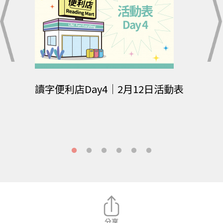
你敢回
讀字便利店Day4｜2月12日活動表
【主
了─
是追