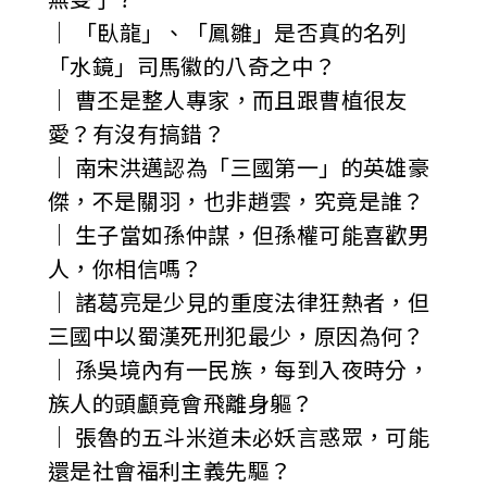
｜ 「臥龍」、「鳳雛」是否真的名列
「水鏡」司馬徽的八奇之中？
｜ 曹丕是整人專家，而且跟曹植很友
愛？有沒有搞錯？
｜ 南宋洪邁認為「三國第一」的英雄豪
傑，不是關羽，也非趙雲，究竟是誰？
｜ 生子當如孫仲謀，但孫權可能喜歡男
人，你相信嗎？
｜ 諸葛亮是少見的重度法律狂熱者，但
三國中以蜀漢死刑犯最少，原因為何？
｜ 孫吳境內有一民族，每到入夜時分，
族人的頭顱竟會飛離身軀？
｜ 張魯的五斗米道未必妖言惑眾，可能
還是社會福利主義先驅？