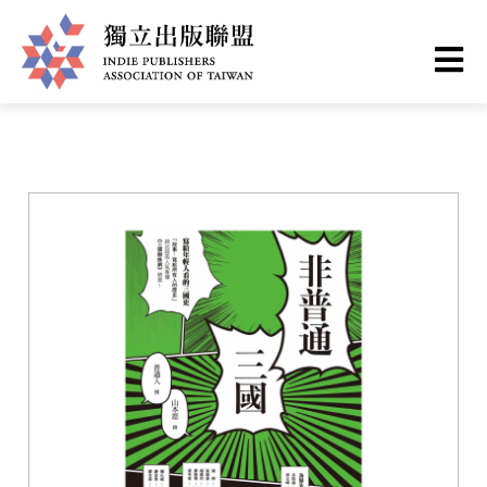
移
您
首頁
❯
書籍一覽
至
主
在
獨
內
這
容
立
裡
出
版
聯
盟
網