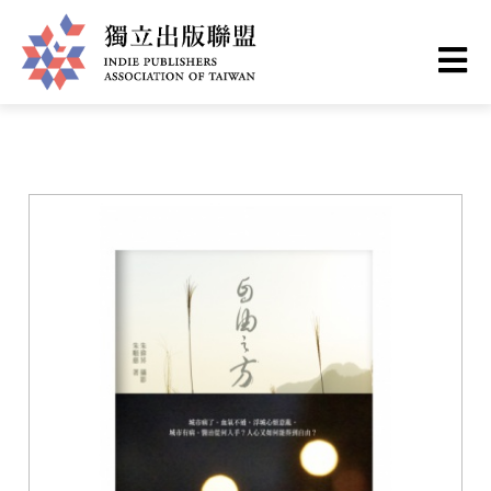
移
您
首頁
❯
書籍一覽
至
主
在
獨
內
這
容
立
裡
出
版
聯
盟
網