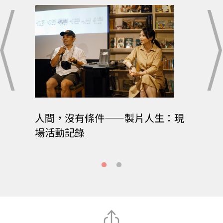
月特展
人間，沒有條件——製片人生：現
人間條
場活動記錄
@出