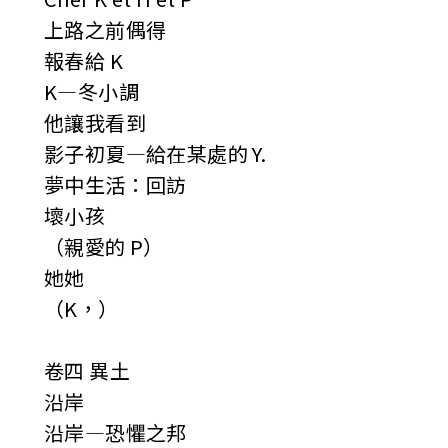
上路之前偶得
報春給 K
K—冬小調
他讓我看到
影子初夏—給在某處的 Y.
夢中生活：回訪
壞小孩
（親愛的 P）
她她
（K，）
卷四 異土
沿岸
沿岸—恐懼之邦