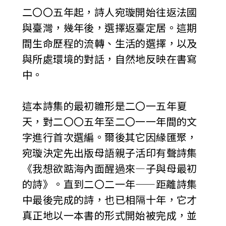
二〇〇五年起，詩人宛璇開始往返法國
與臺灣，幾年後，選擇返臺定居。這期
間生命歷程的流轉、生活的選擇，以及
與所處環境的對話，自然地反映在書寫
中。
這本詩集的最初雛形是二〇一五年夏
天，對二〇〇五年至二〇一一年間的文
字進行首次選編。爾後其它因緣匯聚，
宛璇決定先出版母語親子活印有聲詩集
《我想欲踮海內面醒過來—子與母最初
的詩》。直到二〇二一年——距離詩集
中最後完成的詩，也已相隔十年，它才
真正地以一本書的形式開始被完成，並