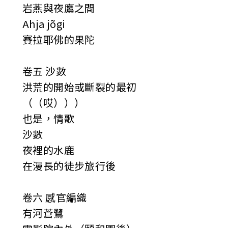
岩燕與夜鷹之間
Ahja jõgi
賽拉耶佛的果陀
卷五 沙數
洪荒的開始或斷裂的最初
（（哎）））
也是，情歌
沙數
夜裡的水鹿
在漫長的徒步旅行後
卷六 感官編織
有河蒼鷺