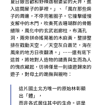
夏日銀合歡和野釋迦樹婆娑的天井，進
入這間屋子的夢裡。」、「風在那些房
子的周邊，不停兜著圈子。它撞擊緩慢
支解中的木門，吹奏死去珊瑚群的骨骼
縫隙，風化中的玄武岩廊柱，布滿孔
洞，兩旁拼命搖晃著的木麻黃，整排整
排在戳動天空。／天空灰白蒼茫，海在
風來的地方日夜翻湧。」……還有底下
這首，將她對人造物的譴責與生而為人
的愧疚藏起，彷彿僅是一則遠遊歸來的
遊子，對母土的跪撫與親吻：
這片國土北方唯一的原始林彰顯
出「體」，
而非各式居住其中的生命。這是