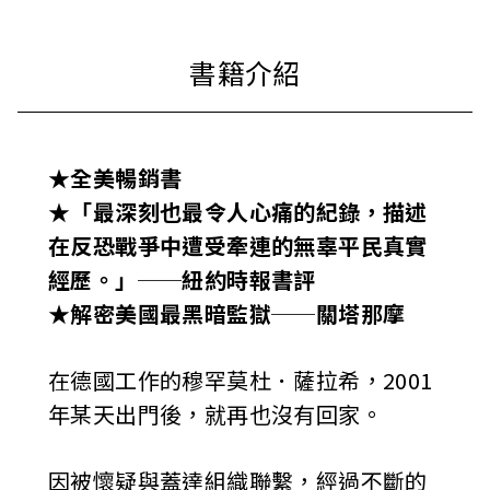
★全美暢銷書
★「最深刻也最令人心痛的紀錄，描述
在反恐戰爭中遭受牽連的無辜平民真實
經歷。」──紐約時報書評
★解密美國最黑暗監獄──關塔那摩
在德國工作的穆罕莫杜．薩拉希，2001
年某天出門後，就再也沒有回家。
因被懷疑與蓋達組織聯繫，經過不斷的