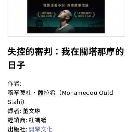
站
失控的審判：我在關塔那摩的
日子
作者:
穆罕莫杜‧薩拉希（Mohamedou Ould
Slahi）
譯者:
董文琳
經銷商:
紅螞蟻
出版社:
開學文化