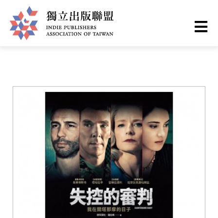
移
您
首頁
❯
書籍一覽
至
主
在
獨
內
這
容
立
裡
出
版
聯
盟
網