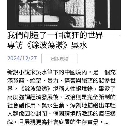
我們創造了一個瘋狂的世界──
專訪《餘波蕩漾》吳水
2024/12/27
出版現場
新銳小說家吳水筆下的中國境內，是一個充
滿貧窮、絕望、暴力、傷害與絕望的悲慘世
界。《餘波蕩漾》堪稱人性絕境錄，畢露了
高度強調經濟發展後、政治則是完全箝制的
社會副作用。吳水生動、深刻地描繪出年輕
人群像因為封閉、僵固環境所激起的瘋狂樣
貌，且展現更為社會底層的生存實景，...