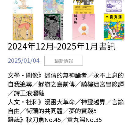
2024年12月-2025年1月書訊
2025/01/04
最新情報
文學・圖像》迷信的無神論者／永不止息的
自我追尋／蜉蝣之島前傳／騎樓迷宮冒險譚
／詩王浪溜嗹
人文・社科》漫畫大革命／神靈越界／言論
自由／街頭的共同體／夢的實踐5
雜誌》秋刀魚No.45／貢丸湯No.35