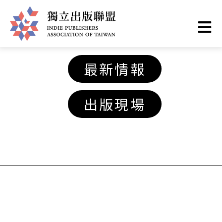
移
至
主
獨
內
最新情報
容
立
出版現場
出
版
聯
盟
網