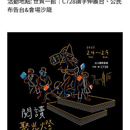
活動地點:
世貿一館｜C728讀字伸展台、公民
布告台&會場沙龍