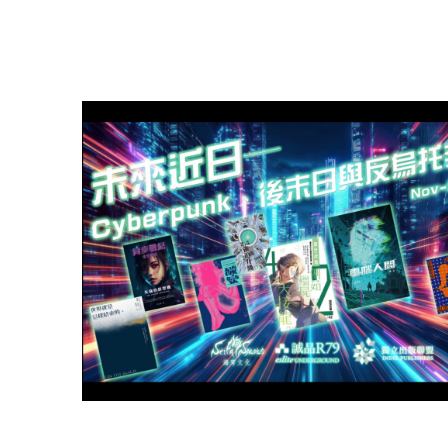
盟
網
站