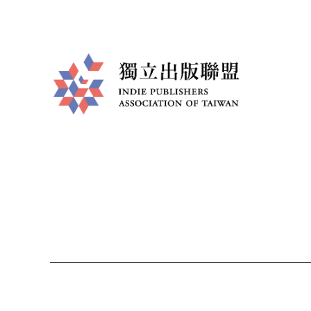
獨
立
出
版
聯