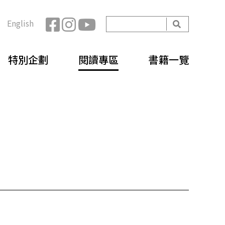
開
English
始
搜
搜
尋
特別企劃
閱讀專區
書籍一覽
尋
表
單