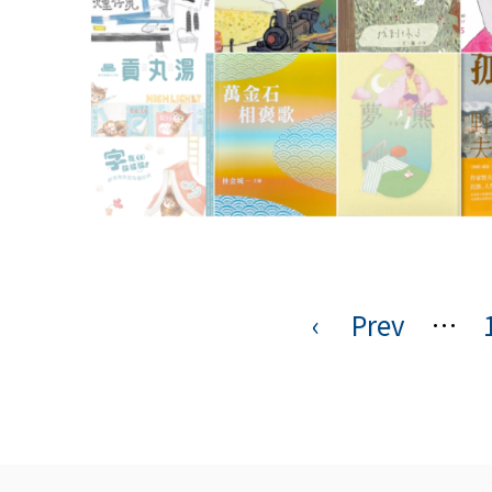
‹
Prev
…
頁
面