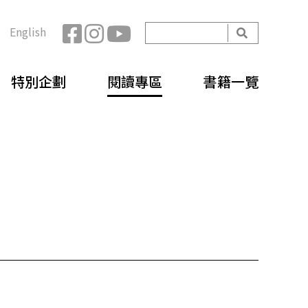
開
English
始
搜
搜
尋
特別企劃
閱讀專區
書籍一覽
尋
表
單