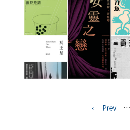
‹
Prev
頁
面