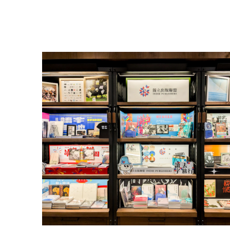
盟
網
站