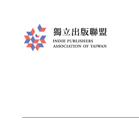
獨
立
出
版
聯