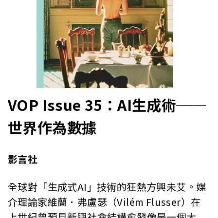
VOP Issue 35：AI生成術──
世界作為數據
影言社
全球對「生成式AI」技術的狂熱方興未艾。媒
介理論家維蘭．弗盧瑟（Vilém Flusser）在
上世紀曾預見新興社會結構愈發像是一個大