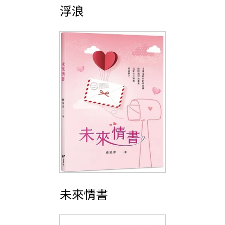
浮浪
未來情書