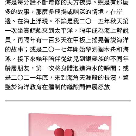
海是每分鐘不斷增修的天方夜譚。總是有那麼
多的故事，那麼多飛揚或幽深的情境，在岸
邊、在海上浮現。不論是我二〇一五年秋天第
一次坐賞鯨船來到太平洋，隔年成為海上解說
員，再隔年有一百多天在甲板上搖晃著説海洋
的故事；或是二〇一七年開始學划獨木舟和海
泳，接下來幾年陪伴從幼兒到銀髮族的不同年
齡層朋友，第一次將身體泡進海水的瞬間；或
是二〇二一年底，來到海角天涯般的長濱，驚
艷於海洋教育在體制的縫隙間伸展怒放