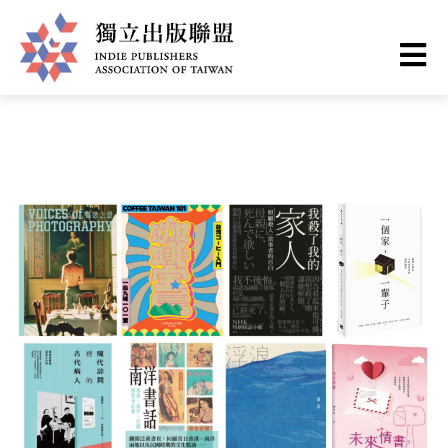
移
您
首頁
❯
最新情報
至
主
在
獨
內
這
容
立
裡
出
版
聯
盟
網