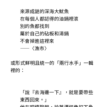
來源成謎的深海大魷魚
在每個人都認得的油鍋裡滾
別的魚都找到
屬於自己的砧板和湯鍋
不會掉進這裡來
——〈漁市〉
或形式鮮明且統一的「兩行水手」一輯
裡的：
「說『去海邊一下』，就是要帶些
東西回來。」
他在吧檯聊起，拎著酒杯像扣下魚