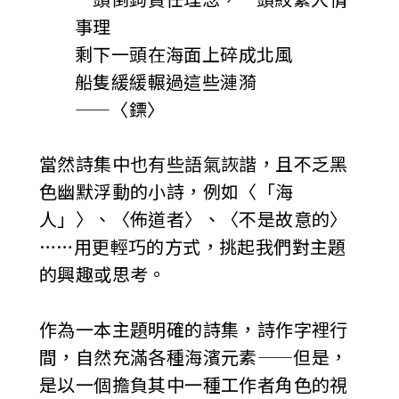
事理
剩下一頭在海面上碎成北風
船隻緩緩輾過這些漣漪
——〈鏢〉
當然詩集中也有些語氣詼諧，且不乏黑
色幽默浮動的小詩，例如〈「海
人」〉、〈佈道者〉、〈不是故意的〉
……用更輕巧的方式，挑起我們對主題
的興趣或思考。
作為一本主題明確的詩集，詩作字裡行
間，自然充滿各種海濱元素——但是，
是以一個擔負其中一種工作者角色的視