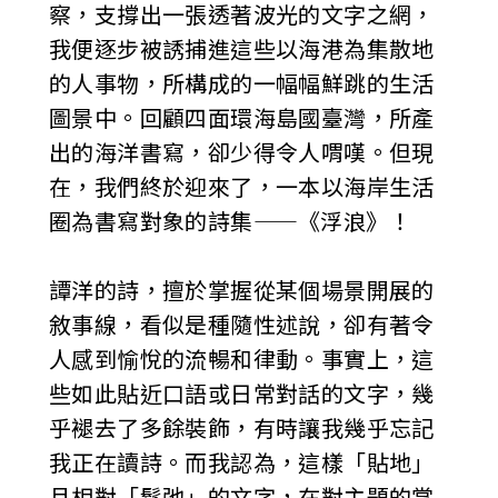
察，支撐出一張透著波光的文字之網，
我便逐步被誘捕進這些以海港為集散地
的人事物，所構成的一幅幅鮮跳的生活
圖景中。回顧四面環海島國臺灣，所產
出的海洋書寫，卻少得令人喟嘆。但現
在，我們終於迎來了，一本以海岸生活
圈為書寫對象的詩集——《浮浪》！
譚洋的詩，擅於掌握從某個場景開展的
敘事線，看似是種隨性述說，卻有著令
人感到愉悅的流暢和律動。事實上，這
些如此貼近口語或日常對話的文字，幾
乎褪去了多餘裝飾，有時讓我幾乎忘記
我正在讀詩。而我認為，這樣「貼地」
且相對「鬆弛」的文字，在對主題的掌