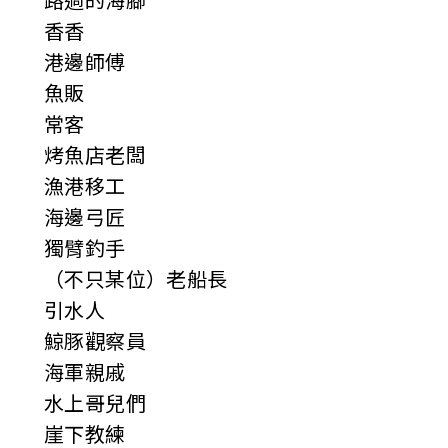
香香
港邊師傅
魚販
常客
烤魚店老闆
漁港移工
海邊弓匠
獨臂釣手
（不只某位）老船長
引水人
鯨豚觀察員
海軍親戚
水上哥兒們
崖下教練