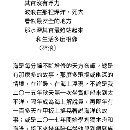
其實沒有浮力
波浪在那裡爆炸，死去
看似最安全的地方
那水深其實最難站起來
——和生活多麼相像
——〈碎浪〉
海是每分鐘不斷增修的天方夜譚。總是
有那麼多的故事，那麼多飛揚或幽深的
情境，在岸邊、在海上浮現。不論是我
二〇一五年秋天第一次坐賞鯨船來到太
平洋，隔年成為海上解說員，再隔年有
一百多天在甲板上搖晃著説海洋的故
事；或是二〇一七年開始學划獨木舟和
海泳，接下來幾年陪伴從幼兒到銀髮族