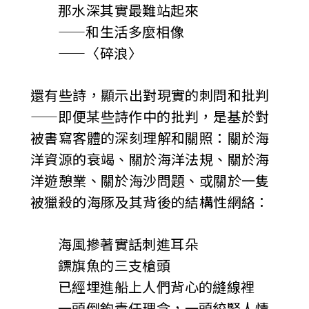
那水深其實最難站起來
——和生活多麼相像
——〈碎浪〉
還有些詩，顯示出對現實的刺問和批判
——即便某些詩作中的批判，是基於對
被書寫客體的深刻理解和關照：關於海
洋資源的衰竭、關於海洋法規、關於海
洋遊憩業、關於海沙問題、或關於一隻
被獵殺的海豚及其背後的結構性網絡：
海風摻著實話刺進耳朵
鏢旗魚的三支槍頭
已經埋進船上人們背心的縫線裡
一頭倒鉤責任理念，一頭絞緊人情