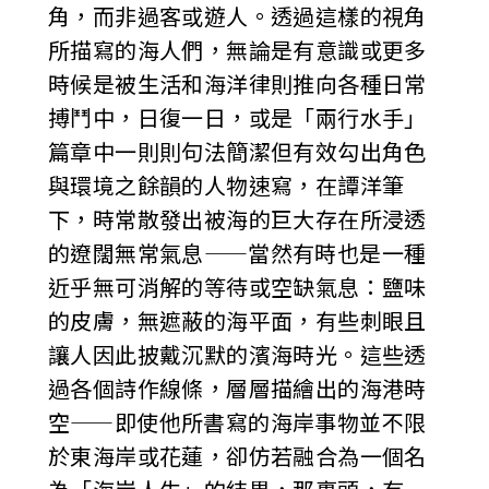
角，而非過客或遊人。透過這樣的視角
所描寫的海人們，無論是有意識或更多
時候是被生活和海洋律則推向各種日常
搏鬥中，日復一日，或是「兩行水手」
篇章中一則則句法簡潔但有效勾出角色
與環境之餘韻的人物速寫，在譚洋筆
下，時常散發出被海的巨大存在所浸透
的遼闊無常氣息——當然有時也是一種
近乎無可消解的等待或空缺氣息：鹽味
的皮膚，無遮蔽的海平面，有些刺眼且
讓人因此披戴沉默的濱海時光。這些透
過各個詩作線條，層層描繪出的海港時
空——即使他所書寫的海岸事物並不限
於東海岸或花蓮，卻仿若融合為一個名