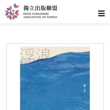
移
您
首頁
❯
書籍一覽
至
主
在
獨
內
這
容
立
裡
出
版
聯
盟
網