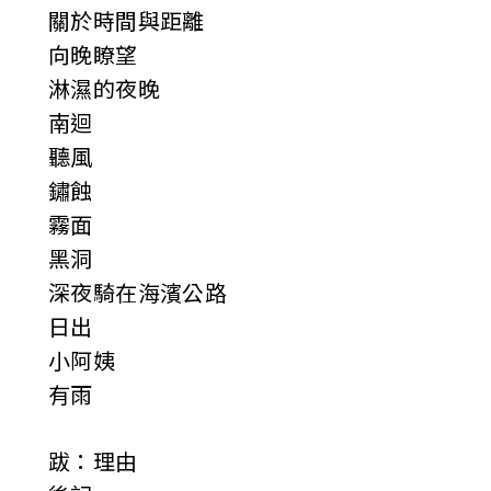
關於時間與距離
向晚瞭望
淋濕的夜晚
南迴
聽風
鏽蝕
霧面
黑洞
深夜騎在海濱公路
日出
小阿姨
有雨
跋：理由