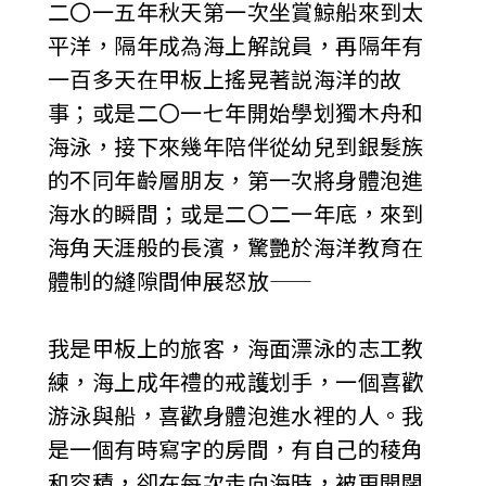
二〇一五年秋天第一次坐賞鯨船來到太
平洋，隔年成為海上解說員，再隔年有
一百多天在甲板上搖晃著説海洋的故
事；或是二〇一七年開始學划獨木舟和
海泳，接下來幾年陪伴從幼兒到銀髮族
的不同年齡層朋友，第一次將身體泡進
海水的瞬間；或是二〇二一年底，來到
海角天涯般的長濱，驚艷於海洋教育在
體制的縫隙間伸展怒放——
我是甲板上的旅客，海面漂泳的志工教
練，海上成年禮的戒護划手，一個喜歡
游泳與船，喜歡身體泡進水裡的人。我
是一個有時寫字的房間，有自己的稜角
和容積，卻在每次走向海時，被更開闊