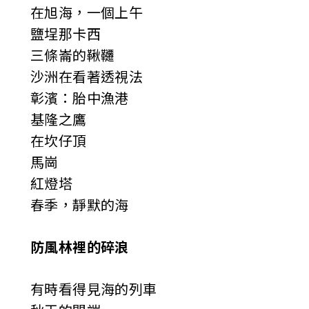
在旭海，一個上午
鹽埕那卡西
三條崙的鞦韆
沙洲在看著透視法
彰濱：胎中漁港
基隆之鷹
在坎仔頂
馬崗
紅燈塔
春季，靜默的海
防風林裡的碎浪
有時看得見海的列車