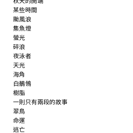
秋天的開端
某些時間
颱風浪
集魚燈
螢光
碎浪
夜泳者
天光
海角
白鶺鴒
樹脂
一則只有兩段的故事
翠鳥
命運
逃亡