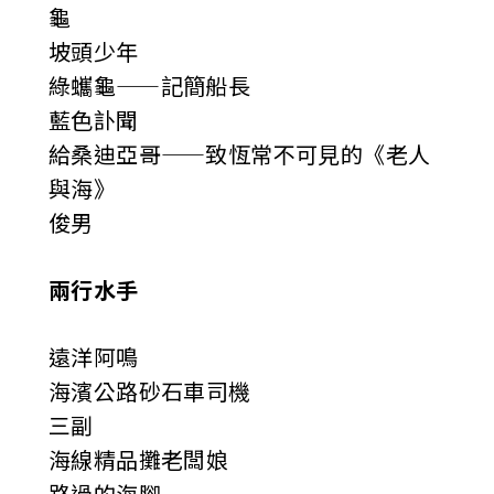
龜
坡頭少年
綠蠵龜——記簡船長
藍色訃聞
給桑迪亞哥——致恆常不可見的《老人
與海》
俊男
兩行水手
遠洋阿鳴
海濱公路砂石車司機
三副
海線精品攤老闆娘
路過的海腳