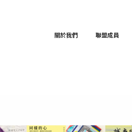
移
至
主
關於我們
聯盟成員
內
容