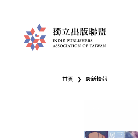
獨
您
立
首頁
❯
最新情報
在
出
這
版
裡
聯