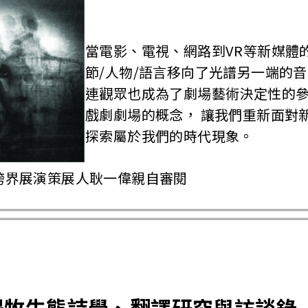
當電影、電視、網路到VR等新媒體
節/人物/語言移向了光譜另一端的
連觀眾也成為了劇場藝術決定性的參
戲劇劇場的概念， 讓我們重新面對
探索屬於我們的時代現象。
跨界展演策展人耿一偉親自審閱
楊牧生態詩學、翻譯研究與訪談錄