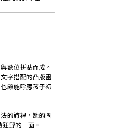
貼與數位拼貼而成。
言文字搭配的凸版畫
，也頗能呼應孩子初
想法的詩裡，她的圖
詩狂野的一面。