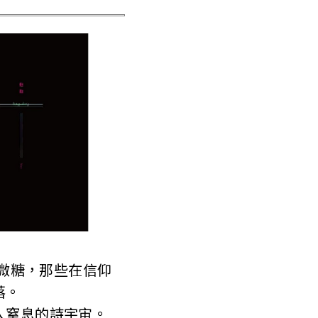
的微糖，那些在信仰
落。
入窒息的詩宇宙。