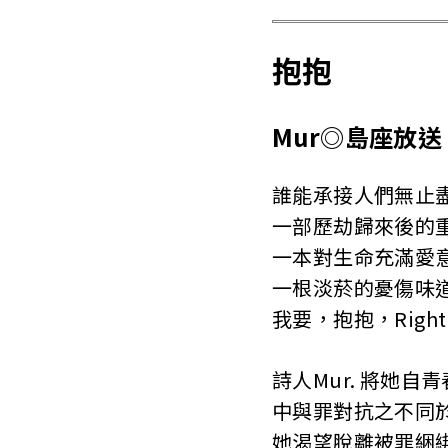
抱抱
Mur◎島座放送
誰能承接人們無止
一部歷劫歸來後的
一本對生命充滿愛
一根淡菸的憂傷味
我要，抱抱，Right
詩人Mur. 將她
中與罪對抗之不同
她渴望脫離被罪綑