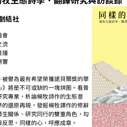
創結社
融會
交流
碰撞
絕響
─被譽為最有希望榮獲諾貝爾獎的華
心》將是不可或缺的一塊拼圖。看曾
研究專業，析論楊牧詩作的生態意
學的還原再現，發掘楊牧譯作的修辭
師生關係、研究同行的雙重角色，勾
與反思。同樣的心，呼應成章。