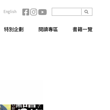
開
English
始
搜
搜
尋
特別企劃
閱讀專區
書籍一覽
尋
表
單