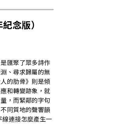
年紀念版）
》是匯聚了眾多詩作
深淵、尋求歸屬的無
愛人的肋骨》則是傾
呼應和轉變跡象，就
力量，而緊鄰的字句
和不同質地的聲響韻
平線連接怎麼產生一