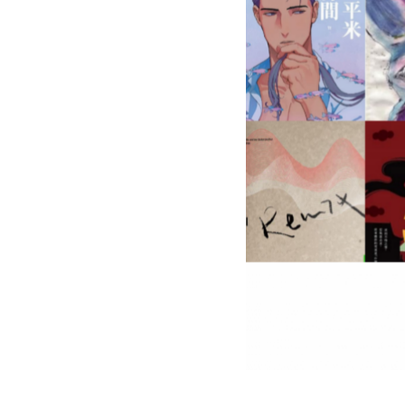
盟
網
站