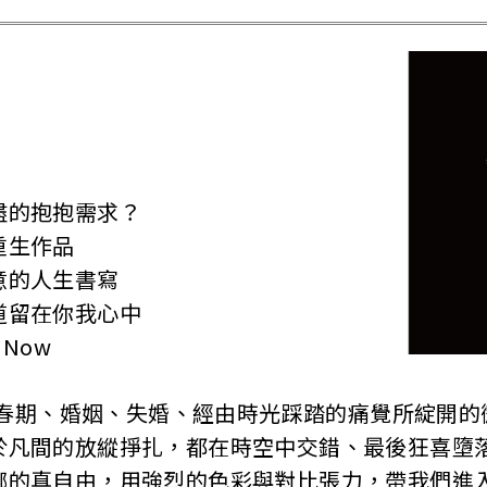
盡的抱抱需求？
重生作品
意的人生書寫
道留在你我心中
 Now
自青春期、婚姻、失婚、經由時光踩踏的痛覺所綻開
於凡間的放縱掙扎，都在時空中交錯、最後狂喜墮
綁的真自由，用強烈的色彩與對比張力，帶我們進