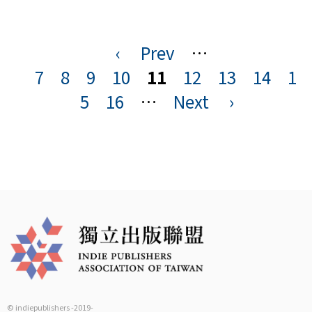
‹
Prev
…
頁
7
8
9
10
11
12
13
14
1
面
5
16
…
Next
›
© indiepublishers -2019-