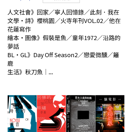
人文社會》回家／寧人回憶錄／此刻．我在
文學・詩》櫻桃園／火寺年刊VOL.02／他在
花蓮寫作
繪本・圖像》假裝是魚／童年1972／沿路的
夢話
BL・GL》Day Off Season2／戀愛微醺／籬
鹿
生活》秋刀魚｜...