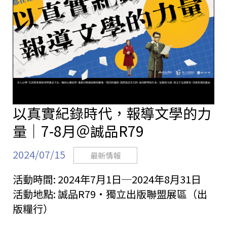
以真實紀錄時代，報導文學的力
量｜7-8月＠誠品R79
2024/07/15
最新情報
活動時間:
2024年7月1日─2024年8月31日
活動地點:
誠品R79・獨立出版聯盟展區（出
版糧行）