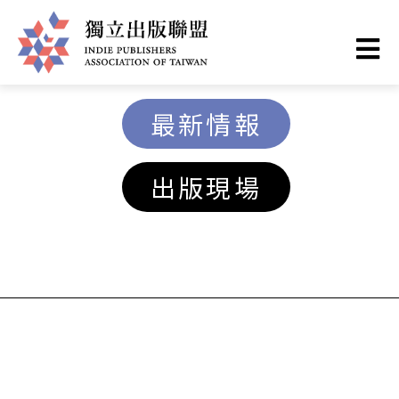
移
至
主
獨
內
最新情報
容
立
出版現場
出
版
聯
盟
網