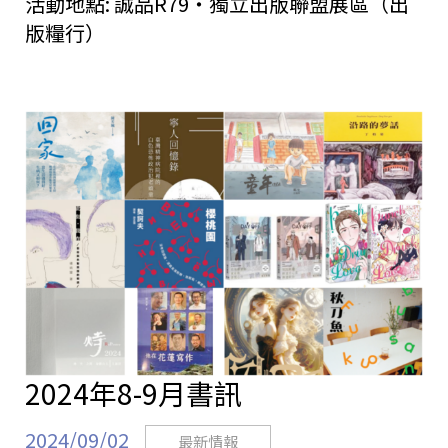
活動地點:
誠品R79・獨立出版聯盟展區（出
版糧行）
2024年8-9月書訊
2024/09/02
最新情報