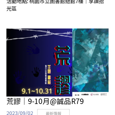
活動地點:
桃園市立圖書館總館7樓｜享讀拾
光區
荒謬｜9-10月@誠品R79
2023/09/02
最新情報