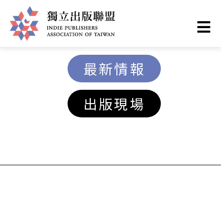
移
至
主
獨
內
最新情報
容
立
出版現場
出
版
聯
盟
網