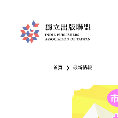
獨
您
立
首頁
❯
最新情報
在
出
這
版
裡
聯