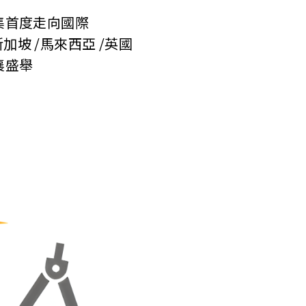
集首度走向國際
/新加坡 /馬來西亞 /英國
襄盛舉