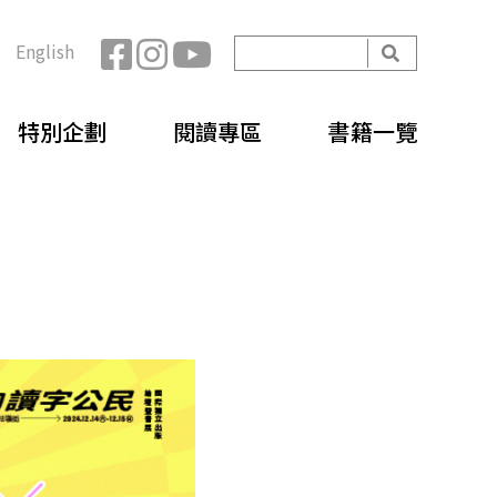
開
English
始
搜
搜
尋
特別企劃
閱讀專區
書籍一覽
尋
表
單