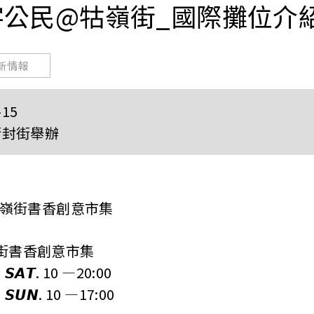
字公民@牯嶺街_國際攤位介
新情報
-15
街封街舉辦
牯嶺街書香創意市集
牯嶺街書香創意市集
𝙎𝘼𝙏. 10 —20:00
𝙎𝙐𝙉. 10 —17:00