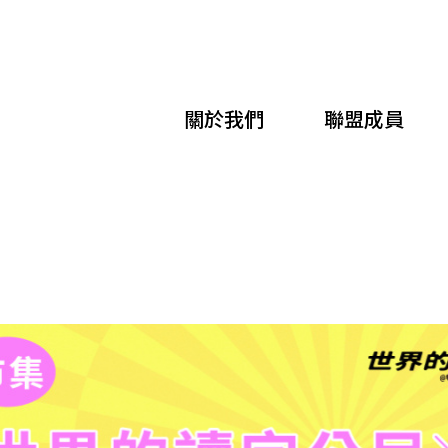
移
至
主
關於我們
聯盟成員
內
容