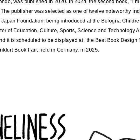
Kondo, was published in 2020. In 2024, the second book, "I’m
 The publisher was selected as one of twelve noteworthy in
Japan Foundation, being introduced at the Bologna Children
ter of Education, Culture, Sports, Science and Technology 
 it is scheduled to be displayed at "the Best Book Design f
nkfurt Book Fair, held in Germany, in 2025.