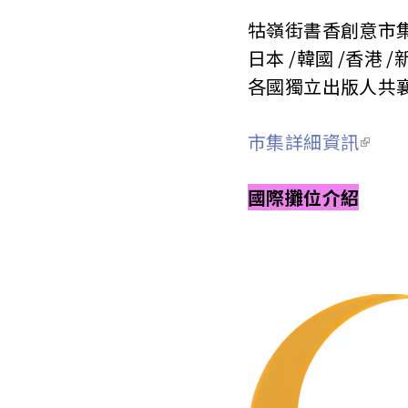
牯嶺街書香創意市
日本 /韓國 /香港 
各國獨立出版人共
市集詳細資訊
國際攤位介紹