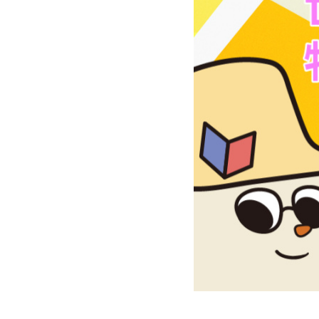
盟
網
站