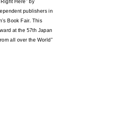
 Right Here" by
dependent publishers in
's Book Fair. This
Award at the 57th Japan
rom all over the World"