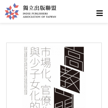
移
您
首頁
❯
書籍一覽
至
主
在
獨
內
這
容
立
裡
出
版
聯
盟
網