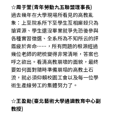
☆周于萱(青年勞動九五聯盟理事長)
過去幾年在大學現場所看見的高教亂
象：上至院系所下至學生互相廝殺只為
搶資源、學生還沒畢業就爭先恐後參與
各種實習徵選、全系所為不知所云的評
鑑疲於奔命……，所有問題的根源經過
幾位老師的耙梳變得非常清晰，答案也
呼之欲出。看清高教崩壞的面貌，最終
要如何面對隨時準備崩塌的高教土石
流，就必須仰賴校園工會以及每一位學
術生產線勞工的集體努力了。
☆王盈勛(臺北藝術大學通識教育中心副
教授)