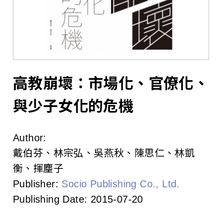
l
i
s
h
e
高教崩壞：市場化、官僚化、
r
與少子女化的危機
s
Author:
A
戴伯芬、林宗弘、吳燕秋、陳思仁、林凱
s
衡、揮麈子
Publisher:
Socio Publishing Co., Ltd.
s
Publishing Date:
2015-07-20
o