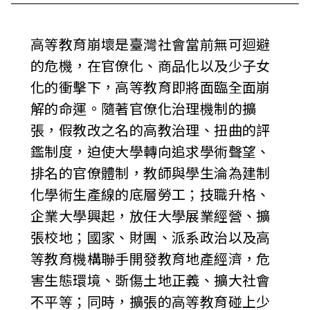
i
w
高等教育崩壞是臺灣社會當前無可迴避
的危機，在官僚化、商品化以及少子女
a
化的衝擊下，高等教育即將面臨全面崩
n
解的命運。隨著官僚化治理機制的擴
張，假教改之名的高教治理、扭曲的評
鑑制度，迫使大學轉向追求學術聲望、
排名的官僚體制，教師與學生淪為建制
化學術生產線的底層勞工；技職升格、
企業大學興起，放任大學展業經營、擴
張校地；國家、財團、派系政治以及高
等教育機構聯手開發教育地產經濟，危
害生態環境、斲傷土地正義、擴大社會
不平等；同時，擴張的高等教育碰上少