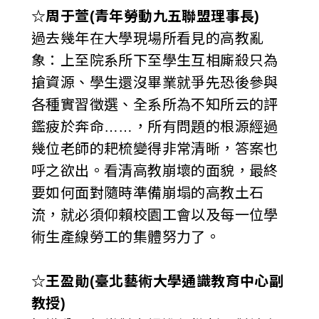
☆周于萱(青年勞動九五聯盟理事長)
過去幾年在大學現場所看見的高教亂
象：上至院系所下至學生互相廝殺只為
搶資源、學生還沒畢業就爭先恐後參與
各種實習徵選、全系所為不知所云的評
鑑疲於奔命……，所有問題的根源經過
幾位老師的耙梳變得非常清晰，答案也
呼之欲出。看清高教崩壞的面貌，最終
要如何面對隨時準備崩塌的高教土石
流，就必須仰賴校園工會以及每一位學
術生產線勞工的集體努力了。
☆王盈勛(臺北藝術大學通識教育中心副
教授)