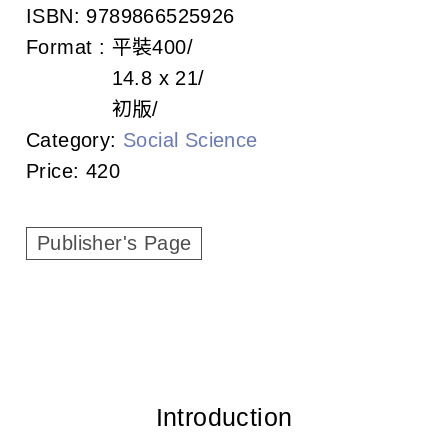
c
ISBN:
9789866525926
Format :
平裝
400
i
14.8 x 21
a
初版
t
Category:
Social Science
Price:
420
i
o
Publisher's Page
n
o
f
T
a