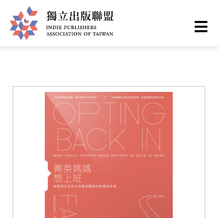
移
您
首頁
❯
書籍一覽
至
主
在
獨
內
這
容
立
裡
出
版
聯
盟
網