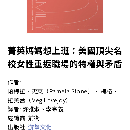
站
菁英媽媽想上班：美國頂尖名
校女性重返職場的特權與矛盾
作者:
帕梅拉‧史東（Pamela Stone）、 梅格‧
拉芙蕎（Meg Lovejoy）
譯者:
許雅淑、李宗義
經銷商:
前衛
出版社:
游擊文化