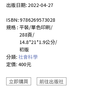
出版日期:
2022-04-27
ISBN:
9786269573028
規格 :
平裝/單色印刷
288頁
14.8*21*1.9公分
初版
分類:
社會科學
定價:
400元
立即購買
前往出版社