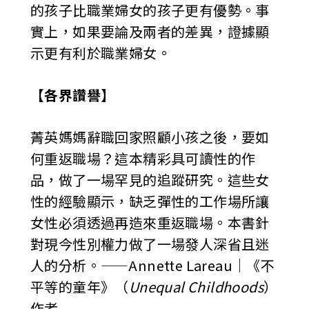
的孩子比職業婦女的孩子更有優勢。事
實上，如果要論及兩者的差異，證據顯
示更有利於職業婦女。
【各界讚譽】
菁英媽媽辭職回家照顧小孩之後，要如
何重返職場？這本精彩具可讀性的作
品，做了一場罕見的追蹤研究。這些女
性的經驗顯示，缺乏彈性的工作場所讓
女性必須透過再造來重返職場。本書針
對現今性別權力做了一場發人深省且迷
人的分析。——Annette Lareau｜《不
平等的童年》（
Unequal Childhoods
）
作者