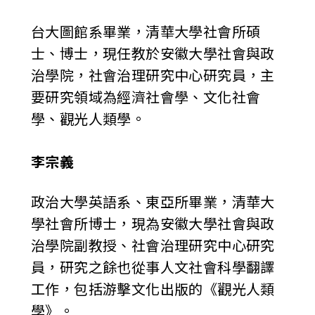
台大圖館系畢業，清華大學社會所碩
士、博士，現任教於安徽大學社會與政
治學院，社會治理研究中心研究員，主
要研究領域為經濟社會學、文化社會
學、觀光人類學。
李宗義
政治大學英語系、東亞所畢業，清華大
學社會所博士，現為安徽大學社會與政
治學院副教授、社會治理研究中心研究
員，研究之餘也從事人文社會科學翻譯
工作，包括游擊文化出版的《觀光人類
學》。