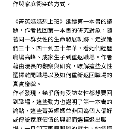
作與家庭衝突的方式。
《菁英媽媽想上班》延續第一本書的議
題，作者找回第一本書的研究對象，隨
著同一群女性的生命發展軌跡，走過她
們三十、四十到五十年華，看她們經歷
職場高峰、成家生子到重返職場。作者
藉由漫長的觀察與研究，瞭解這些女性
選擇離開職場以及如何重新返回職場的
真實樣貌。
作者發現，幾乎所有受訪女性都想要回
到職場，這些動力也證明了第一本書的
論點，這些菁英媽媽並非因為個人偏好
或傳統家庭價值的興起而選擇退出職
場，一旦卸下家庭照顧的壓力，她們還