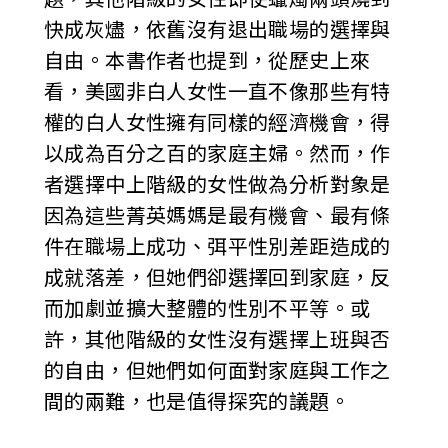
快成灰燼，依舊沒有退出職場的選擇與
自由。本書作者也提到，從歷史上來
看，美國非白人女性一直不像那些有特
權的白人女性擁有同樣的經濟機會，得
以成為百分之百的家庭主婦。然而，作
者選擇中上階級的女性做為分析對象是
因為這些菁英媽媽是最有機會、最有條
件在職場上成功、弭平性別差距造成的
成就落差，但她們卻選擇回到家庭，反
而加劇並擴大整體的性別不平等。或
許，其他階級的女性沒有選擇上班與否
的自由，但她們如何面對家庭與工作之
間的兩難，也是值得探究的議題。