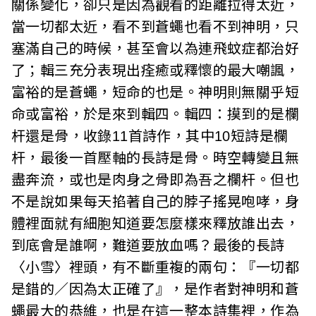
關係變化，卻只是因為觀看的距離拉得太近，
當一切都太近，看不到蒼蠅也看不到神明，只
塞滿自己的時候，甚至會以為連飛蚊症都治好
了；輯三充分表現出痊癒或釋懷的最大嘲諷，
富裕的是蒼蠅，短命的也是。神明則無關乎短
命或富裕，於是來到輯四。輯四：摸到的是欄
杆還是骨，收錄11首詩作，其中10短詩是欄
杆，最後一首壓軸的長詩是骨。時空轉變且無
盡奔流，或也是肉身之骨即為吾之欄杆。但也
不是說如果每天掐著自己的脖子搖晃咆哮，身
體裡面就有細胞知道要怎麼樣來釋放誰出去，
到底會是誰啊，難道要放血嗎？最後的長詩
〈小雪〉裡頭，有不斷重複的兩句：『一切都
是錯的／因為太正確了』，是作者對神明和蒼
蠅最大的恭維，也是在這一整本詩集裡，作為