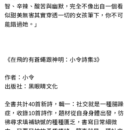
智、辛辣、酸苦與幽默，完全不像出自一個看
似甜美無害其實穿透一切的女孩筆下，你不可
能錯過她。」
《在飛的有蒼蠅跟神明：小令詩集3》
作者：小令
出版社：黑眼睛文化
全書共計40首新詩，輯一：社交就是一種腸躁
症，收錄10首詩作，題材從自身身體出發，彷
彿尋求填補缺憾的種種匱乏，書寫日常細微