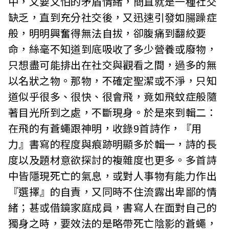
中，又要又怕的矛盾情緒，簡直就是一種社交
缺乏，直到充分社交後，又迅速引發如腸躁症
般，明明興奮得無法自拔，卻腹痛到翻絞要
命，絲毫不知道到底吸收了多少營養或廢物，
只想盡可能排出在社交與觀看之間，過多的無
以名狀之物。那物，不確定聖潔或不淨，只知
道似乎很多、很快、很會飛，竟如飛蚊症般隨
著目光所到之處，不斷現身。於是來到輯二：
在飛的有蒼蠅跟神明，收錄9首詩作，『用
力』書寫的程度與痕跡明顯多於輯一，詩的長
度以及題材意欲探討的複雜度也更多。多首詩
中皆隱現死亡的氣息，或對人事物有能力作出
『選擇』的自責，又同時不住流露出卑鄙的情
緒；甚或借鏡家庭成員，書寫人在面對自己的
獨身之時，要效法的是略帶死亡陰影的蒼蠅，