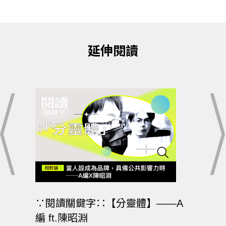
延伸閱讀
—王聰
∵閱讀關鍵字∷【分靈體】——A
∵閱
編 ft.陳昭淵
威X