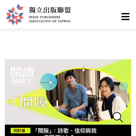
Skip
You
Home
❯
出版現場
to
are
main
here
I
content
n
d
i
e
P
u
b