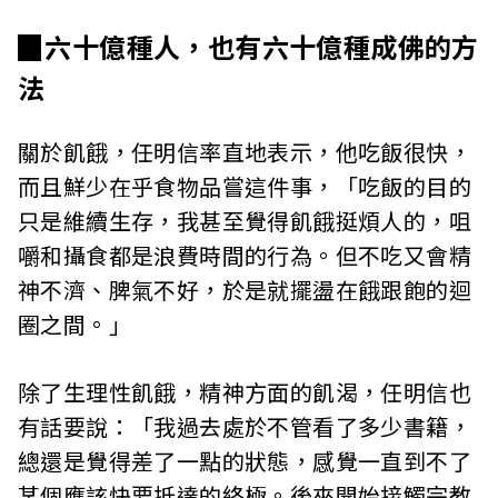
c
▉六十億種人，也有六十億種成佛的方
i
法
a
t
關於飢餓，任明信率直地表示，他吃飯很快，
而且鮮少在乎食物品嘗這件事，「吃飯的目的
i
只是維續生存，我甚至覺得飢餓挺煩人的，咀
o
嚼和攝食都是浪費時間的行為。但不吃又會精
n
神不濟、脾氣不好，於是就擺盪在餓跟飽的迴
圈之間。」
o
f
除了生理性飢餓，精神方面的飢渴，任明信也
有話要說：「我過去處於不管看了多少書籍，
T
總還是覺得差了一點的狀態，感覺一直到不了
a
某個應該快要抵達的終極。後來開始接觸宗教