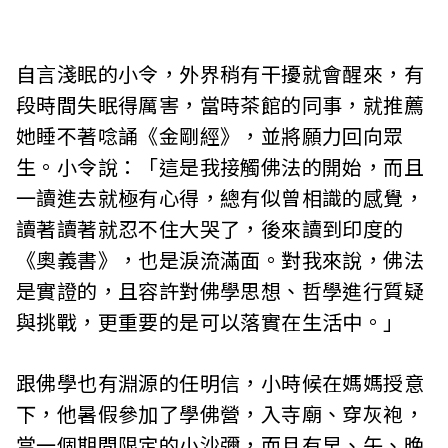
自言淺眠的小令，外界稍有干擾就會醒來，有
段時間失眠得厲害，當時茶館的同事，就推薦
她睡不著唸誦《金剛經》，並將願力回向眾
生。小令說：「這是我接觸佛法的開始，而且
一讀進去就極有心得，總有似曾相識的感覺，
讀著讀著就忍不住大哭了，後來讀到印度的
《奧義書》，也是淚流滿面。對我來說，佛法
是實證的，且容許對佛學思想、哲學進行質疑
與挑戰，更重要的是可以落實在生活中。」
跟佛學也有淵源的任明信，小時候在媽媽授意
下，他暑假參加了學佛營，入寺廟、穿灰袍，
當一個期間限定的小沙彌，而且有早、午、晚