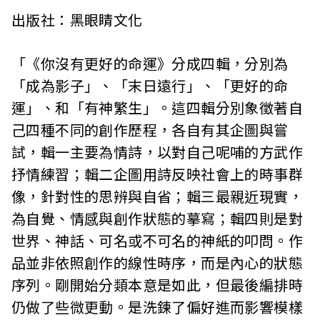
出版社：黑眼睛文化
「《你沒有更好的命運》分成四輯，分別為
「成為影子」、「末日遠行」、「更好的命
運」、和「有神繁生」。這四輯分別象徵著自
己四種不同的創作歷程，各自有其企圖與嘗
試，輯一主要為情詩，以對自己呢哺的方武作
抒情練習；輯二企圖用詩反映社會上的時事群
像，針對性的思辨與自省；輯三最親近現實，
為自覺、情感與創作狀態的摹寫；輯四則是對
世界、神話、可名或不可名的神紙的叩問。作
品並非依照創作的線性時序，而是內心的狀態
序列。剛開始分類本意是如此，但最後編排時
仍做了些微更動。是洗鍊了偏好進而影響模樣