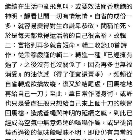
繼續在生活中亂飛鬼叫，或要效法聞香就飽的
神明，靜看世間一切有情無情。自省的成份一
多，就容易變得對生命謙卑恭敬，簡稱怕死。
於是每天都覺得還活著的自己很富裕，故輯
三：富裕到再多就會短命。輯三收錄10首詩
作，從肅穆嚴謹的輯二，轉進一種『已經擁有
過了，之後沒有也沒關係了，因為再多也無福
消受』的油條感（得了便宜還賣乖），頻頻從
自省轉成欲擒故縱，復又於結尾處，回馬槍地
再給自己一刀；至此，拿日常作隱身術，或許
也只是受虐狂般只想給自己來上個十刀的練習
回馬槍，造成蒼蠅與神明的延續之感，到此已
經成為空氣中無意追逐的嗡嗡作響，或是徒留
燒香過後的氣味般曖昧不明，即便仍有無常的