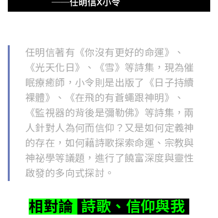
l
i
s
任明信著有《你沒有更好的命運》、
h
《光天化日》、《雪》等詩集，現為催
e
眠療癒師，小令則是出版了《日子持續
裸體》、《在飛的有蒼蠅跟神明》、
r
《監視器的背後是彌勒佛》等詩集，兩
s
人針對人為何而信仰？又是如何定義神
A
的存在，如何藉詩歌探索命運、宗教與
神祕學等議題，進行了饒富深度與靈性
s
啟發的多向式探討。
s
o
相對論
詩歌、信仰與我