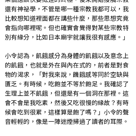
i
還有神祕學，不管是哪一種宗教我都可以，我
比較想知道裡面都在講些什麼，那些思想究竟
w
會指向哪裡呢。但也確實會覺得對某些宗教特
a
別有緣分，比如日本廟宇就讓我很有感應。」
n
小令認為，飢餓感分為身體的飢餓以及意念上
的飢餓，也就是外在與內在式的，前者是對食
物的渴求，「對我來說，饑餓感等同於空缺與
匱乏。有時候，吃飽並不等於飽足。我確認了
生理上並不飢餓，但還是有一個洞在那裡。這
會不會是我吃素，然後又吃很慢的緣故？有時
候會吃到很累，這樣算是飽了嗎？」小令的聲
音輕輕的，像是一陣迷煙掃過了讀者的耳際。