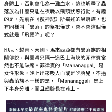
身體上，否則會化為一灘血水，這也解釋了蟲
落族為什麼只能在夜晚以飛頭狀態行動。有趣
的是，先前在《搜神記》所描述的蟲落族，也
有同樣叫「蟲落」的祭祀儀式，會不會這個儀
式就是「飛頭降」呢？
印尼、越南、寮國、馬來西亞都有蟲落族的相
關傳說，與臺灣只隔一道巴士海峽的菲律賓當
然也不能缺席。菲律賓的「Mananaggal」是
女性形象，晚上出來吸人血或是吃胎兒，不過
與蟲落族不一樣的是，「Mananaggal」是上
下半身分離，而且翅膀長在背上。