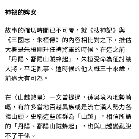
神祕的婢女
故事的確切時間已不可考，就《搜神記》與
《三國志．朱桓傳》的內容相比對之下，推估
大概是朱桓剛升任裨將軍的時候。在這之前
「丹陽、鄱陽山賊蜂起」，朱桓受命為征討總
大將，平定亂事。這時候的他大概三十來歲，
前途大有可為。
在〈山越煞星〉一文曾提過，孫吳境內地勢崎
嶇，有許多當地百越異族或是流亡漢人勢力各
據山頭，史稱這些族群為「山越」。相信所謂
的「丹陽、鄱陽山賊蜂起」，也與山越變亂脫
不了干係。