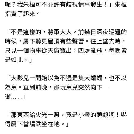
呢？我朱桓可不允許有歧視情事發生！」朱桓
指責了起來。
「不是這樣的，將軍大人。前幾日深夜巡邏的
時候，屬下聽見屋頂有些聲響。往上望去時，
只見一個物事從天窗竄出，四處亂飛，每晚皆
是如此。」
「大夥兒一開始以為不過是隻大蝙蝠，也不以
為意。直到前晚，那玩意兒突然向下一
衝……」
「那東西給火光一照，竟是小蠻的頭顱啊！嚇
得屬下當場跌坐在地。」