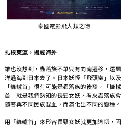
泰國電影飛人類之吻
扎根東瀛，揚威海外
誰也沒想到，蟲落族不單只有向南遷移，還飄
洋過海到日本去了。日本妖怪「飛頭蠻」以及
「轆轤首」很有可能是蟲落族的後裔。「轆轤
首」就是我們熟知的長頸女妖，看來蟲落族會
隨著與不同民族混血，而演化出不同的變種。
用「轆轤首」來形容長頸女妖就更加適切，因