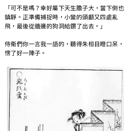
「可不是嗎？幸好屬下天生膽子大，當下倒也
鎮靜。正準備捕捉時，小蠻的頭顱又四處亂
飛，最後從牆邊的狗洞給鑽了出去。」
侍衛們你一言我一語的，聽得朱桓目瞪口呆，
愣了好一陣子。