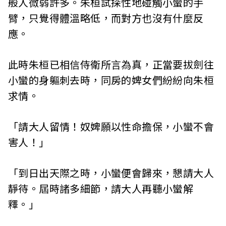
般人微弱許多。朱桓試探性地碰觸小蠻的手
臂，只覺得體溫略低，而對方也沒有什麼反
應。
此時朱桓已相信侍衛所言為真，正當要拔劍往
小蠻的身軀刺去時，同房的婢女們紛紛向朱桓
求情。
「請大人留情！奴婢願以性命擔保，小蠻不會
害人！」
「到日出天際之時，小蠻便會歸來，懇請大人
靜待。屆時諸多細節，請大人再聽小蠻解
釋。」