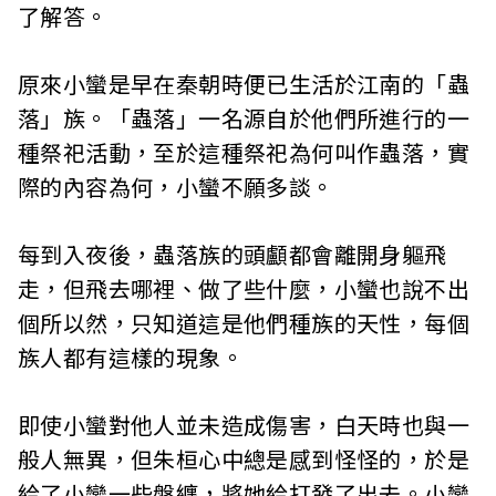
了解答。
原來小蠻是早在秦朝時便已生活於江南的「蟲
落」族。「蟲落」一名源自於他們所進行的一
種祭祀活動，至於這種祭祀為何叫作蟲落，實
際的內容為何，小蠻不願多談。
每到入夜後，蟲落族的頭顱都會離開身軀飛
走，但飛去哪裡、做了些什麼，小蠻也說不出
個所以然，只知道這是他們種族的天性，每個
族人都有這樣的現象。
即使小蠻對他人並未造成傷害，白天時也與一
般人無異，但朱桓心中總是感到怪怪的，於是
給了小蠻一些盤纏，將她給打發了出去。小蠻