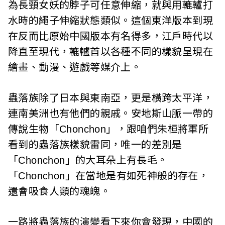
為長頸女妖的脖子可任意伸縮，就與用轆轤打
水時的繩子伸縮狀態類似。這個東洋版本到現
在反而比原始中國版本有名得多，江戶時代以
降直至現代，轆轤首以各種不同的樣貌呈現在
繪畫、動漫、遊戲等媒介上。
蟲落族除了日本與東南亞，更是橫跨太平洋，
連南美洲也有他們的親戚。安地斯山脈一帶的
傳說生物「Chonchon」，跟咱們朱桓將軍所
看到的蟲落族樣貌雷同，唯一的差別是
「Chonchon」的大耳朵上有長毛。
「Chonchon」在當地是有如死神般的存在，
還會吸食人類的魂魄。
一路將蟲落族的演變看下來你會發現，中國的