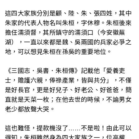
i
這四大家族分別是顧、陸、朱、張四姓，其中
w
朱家的代表人物名叫朱桓，字休穆。朱桓後來
擔任濡須督，其所鎮守的濡須口（今安徽蕪
a
湖），一直以來都是魏、吳兩國的兵家必爭之
n
地，可以想見朱桓在孫吳的重要地位。
《三國志．吳書．朱桓傳》記載他「愛養吏
士，贍護六親，俸祿產業，皆與共分」，不僅
是好長官，更是好兒子、好老公、好爸爸，簡
直就是天菜一枚；在他去世的時候，不論男女
老少都放聲大哭。
這也難怪，提款機沒了……不是啦！由此可以
得知，朱桓雖然身為四大家族之一，位高權