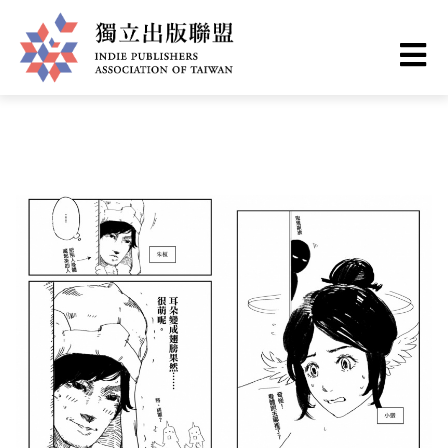
Skip
You
Home
❯
出版現場
to
are
main
here
I
content
n
d
i
e
P
u
b