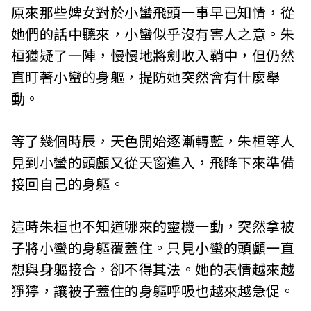
原來那些婢女對於小蠻飛頭一事早已知情，從
她們的話中聽來，小蠻似乎沒有害人之意。朱
桓猶疑了一陣，慢慢地將劍收入鞘中，但仍然
直盯著小蠻的身軀，提防她突然會有什麼舉
動。
等了幾個時辰，天色開始逐漸轉藍，朱桓等人
見到小蠻的頭顱又從天窗進入，飛降下來準備
接回自己的身軀。
這時朱桓也不知道哪來的靈機一動，突然拿被
子將小蠻的身軀覆蓋住。只見小蠻的頭顱一直
想與身軀接合，卻不得其法。她的表情越來越
猙獰，讓被子蓋住的身軀呼吸也越來越急促。