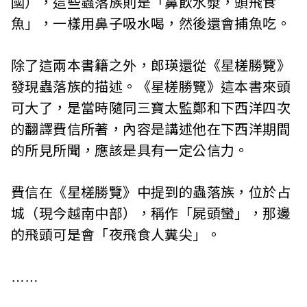
國），這些蟲落族則是「鼻飲水漿，頭飛食
魚」，一樣用鼻子吸水喝，然後還會捕魚吃。
除了這兩本書籍之外，郎瑛還從《星槎勝覽》
發現蟲落族的描述。《星槎勝覽》這本書來頭
可大了，是當時隨同三寶太監鄭和下西洋四次
的翻譯費信所著，內容是講述他在下西洋期間
的所見所聞，應該是具有一定公信力。
費信在《星槎勝覽》中提到的蟲落族，位於占
城（現今越南中部），稱作「屍頭蠻」，那邊
的飛頭可是會「夜飛食人糞尖」。
……