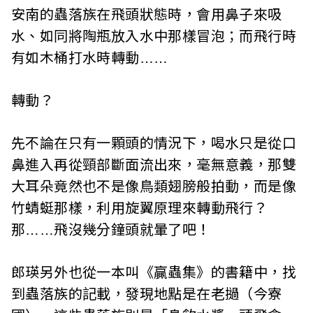
安南的蟲落族在飛頭狀態時，會用鼻子來吸
水、如同將陶瓶放入水中那樣冒泡；而飛行時
有如木桶打水時轉動……
轉動？
先不論在只有一顆頭的情況下，喝水只是從口
鼻進入再從頸部斷面流出來，毫無意義，那雙
大耳朵竟然也不是像鳥類翅膀般拍動，而是像
竹蜻蜓那樣，利用旋翼原理來轉動飛行？
那……飛沒幾分鐘頭就暈了吧！
郎瑛另外也從一本叫《贏蟲集》的書籍中，找
到蟲落族的記載，發現地點是在老撾（今寮