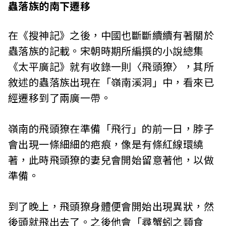
蟲落族的南下遷移
在《搜神記》之後，中國也斷斷續續有著關於
蟲落族的記載。宋朝時期所編撰的小說總集
《太平廣記》就有收錄一則〈飛頭獠〉，其所
敘述的蟲落族出現在「嶺南溪洞」中，看來已
經遷移到了兩廣一帶。
嶺南的飛頭獠在準備「飛行」的前一日，脖子
會出現一條細細的疤痕，像是有條紅線環繞
著，此時飛頭獠的妻兒會開始留意著他，以做
準備。
到了晚上，飛頭獠身體便會開始出現異狀，然
後頭就飛出去了。之後他會「尋蟹蚓之類食