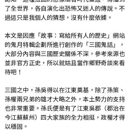
c
了全世界，各自演化出恐怖又迷人的傳說。不
i
過這只是我個人的猜想，沒有什麼依據。
a
本文是因應「故事：寫給所有人的歷史」網站
t
的鬼月特輯企劃所進行創作的「三國鬼話」，
i
大部分內容與三國歷史關係不深，參考來源也
並非官方正史，所以就姑且當作鄉野奇談來看
o
待吧！
n
o
三國之中，孫吳得以在江東奠基，除了孫策、
孫權兩兄弟的雄才大略之外，本土勢力的支持
f
也非常重要。孫氏便是有了江東吳郡（郡治在
T
今江蘇蘇州）四大家族的全力相挺，政權才得
a
以穩固。