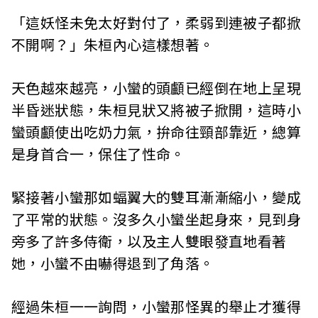
「這妖怪未免太好對付了，柔弱到連被子都掀
不開啊？」朱桓內心這樣想著。
天色越來越亮，小蠻的頭顱已經倒在地上呈現
半昏迷狀態，朱桓見狀又將被子掀開，這時小
蠻頭顱使出吃奶力氣，拚命往頸部靠近，總算
是身首合一，保住了性命。
緊接著小蠻那如蝠翼大的雙耳漸漸縮小，變成
了平常的狀態。沒多久小蠻坐起身來，見到身
旁多了許多侍衛，以及主人雙眼發直地看著
她，小蠻不由嚇得退到了角落。
經過朱桓一一詢問，小蠻那怪異的舉止才獲得