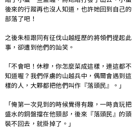
後來的行蹤再也沒人知道，也許她回到自己的
部落了吧！
之後朱桓跟同有征伐山越經歷的將領們提起此
事，卻遭到他們的訕笑。
「不會吧！休穆，你怎麼菜成這樣，連這都不
知道喔？我們俘虜的山越兵中，偶爾會遇到這
樣的人，大夥都把他們叫作『落頭民』。」
「俺第一次見到的時候覺得有趣，一時貪玩把
盛水的銅盤擋在他頸部，後來『落頭民』的頭
裝不回去，就掛掉了。」