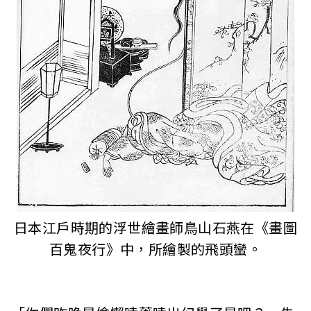
日本江戶時期的浮世繪畫師鳥山石燕在《畫圖
百鬼夜行》中，所繪製的飛頭蠻。