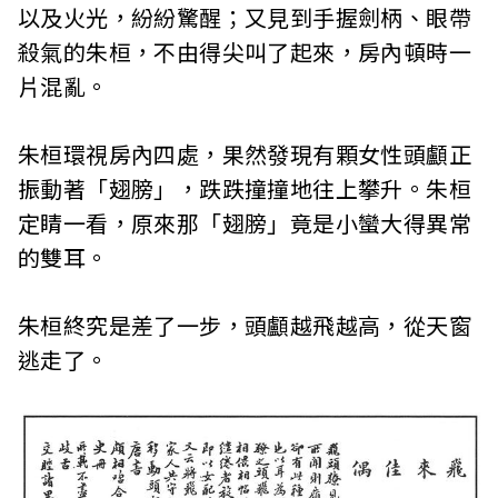
以及火光，紛紛驚醒；又見到手握劍柄、眼帶
殺氣的朱桓，不由得尖叫了起來，房內頓時一
片混亂。
朱桓環視房內四處，果然發現有顆女性頭顱正
振動著「翅膀」，跌跌撞撞地往上攀升。朱桓
定睛一看，原來那「翅膀」竟是小蠻大得異常
的雙耳。
朱桓終究是差了一步，頭顱越飛越高，從天窗
逃走了。