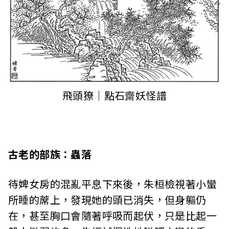
飛頭獠｜點石齋妖怪譜
古老的部族：蟲落
待婢女房的混亂平息下來後，朱桓檢視著小蠻
所睡的蓆上，發現她的頭已消失，但身軀仍
在，甚至胸口會隨著呼吸而起伏，只是比起一