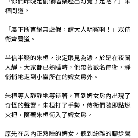
「你們昨晚是偷懶嗑藥嗑出幻覺了是吧？」朱
桓問道。
「屬下所言絕無虛假，請大人明察啊！」眾侍
衛齊聲道。
半信半疑的朱桓，決定眼見為憑，於是在夜闌
人靜、大家都已熟睡時，他帶著數名侍衛，靜
悄悄地走到小蠻所在的婢女房外。
朱桓等人靜靜地等待著，直到婢女房內出現了
奇怪的聲響。朱桓打了手勢，侍衛們隨即點燃
火把，隨著朱桓衝入了婢女房。
原先在房內正熟睡的婢女，聽到紛雜的腳步聲