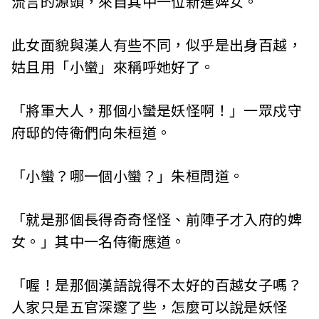
流言的源頭，來自其中一位新進婢女。
此女面貌與漢人有些不同，似乎是出身百越，
姑且用「小蠻」來稱呼她好了。
「將軍大人，那個小蠻是妖怪啊！」一眾戍守
府邸的侍衛們向朱桓道。
「小蠻？哪一個小蠻？」朱桓問道。
「就是那個長得奇奇怪怪、前陣子才入府的婢
女。」其中一名侍衛應道。
「喔！是那個漢語說得不太好的百越女子嗎？
人家只是五官深邃了些，怎麼可以說是妖怪