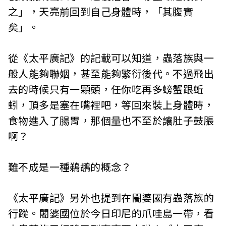
之」，天亮前回到自己身體時，「其腹實
矣」。
從《太平廣記》的記載可以知道，蟲落族與一
般人能夠聯姻，甚至能夠繁衍後代。不過飛出
去的時候只有一顆頭，任你吃再多螃蟹跟蚯
蚓，頂多是塞在嘴裡吧，等回來裝上身體時，
食物進入了腸胃，那個量也不至於讓肚子鼓脹
啊？
難不成是一種鵜鶘的概念？
《太平廣記》另外也提到在闍婆國有蟲落族的
行蹤。闍婆國位於今日印尼的爪哇島一帶，看