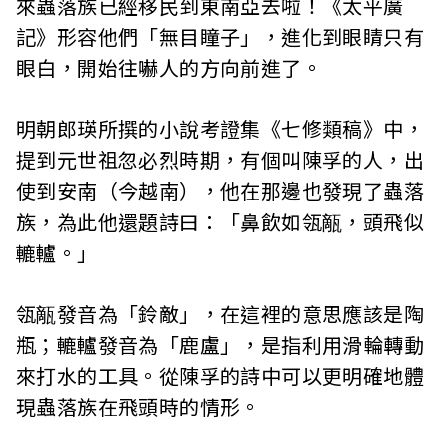
來蟲落族已經移民到東南亞去啦！《太平廣
記》形容他們「無目瞳子」，進化到眼睛只有
眼白，開始往嚇人的方向前進了。
明朝郎瑛所撰的小說考證集《七修類稿》中，
提到元世祖忽必烈時期，有個叫陳孚的人，出
使到安南（今越南），他在那邊也發現了蟲落
族，為此他還題詩曰：「鼻飲如瓴甋，頭飛似
轆轤。」
瓴甋發音為「鈴敵」，在這裡的意思應該是陶
瓶；轆轤發音為「鹿盧」，是指利用滑輪轉動
來打水的工具。從陳孚的詩中可以更明確地體
現蟲落族在飛頭時的情形。