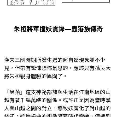
l
i
s
朱桓將軍撞妖實錄—蟲落族傳奇
h
e
r
漢末三國時期所發生過的超自然現象並不少
s
見，但帶有驚悚恐怖氣息的，應該只有孫吳大
A
將朱桓親身體驗的異聞了。
s
「蟲落」這支神祕部族與生活在江南地區的山
s
越有著千絲萬縷的關係。或許正是因為當時漢
o
人與山越之間的對立，導致妖魔化了對山越的
認知。這種扭曲的想像隨著時代變遷，傳播到