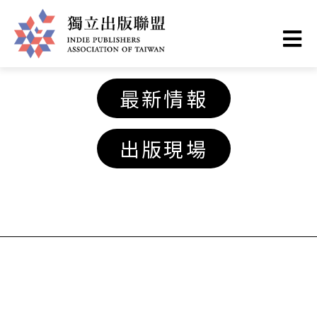
移
至
主
獨
內
最新情報
容
立
出版現場
出
版
聯
盟
網