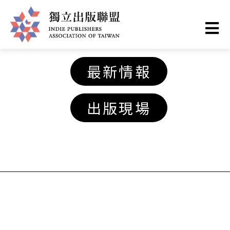
移
至
主
獨
內
最新情報
容
立
出版現場
出
版
聯
盟
網