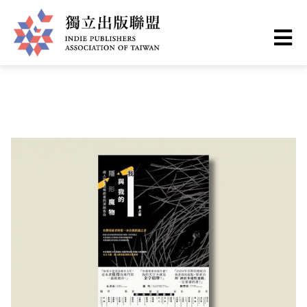
移
您
首頁
❯
最新情報
至
主
在
獨
內
這
容
立
裡
出
版
聯
盟
網