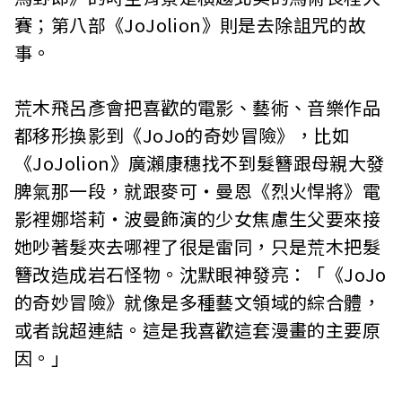
賽；第八部《JoJolion》則是去除詛咒的故
事。
荒木飛呂彥會把喜歡的電影、藝術、音樂作品
都移形換影到《JoJo的奇妙冒險》，比如
《JoJolion》廣瀨康穗找不到髮簪跟母親大發
脾氣那一段，就跟麥可‧曼恩《烈火悍將》電
影裡娜塔莉‧波曼飾演的少女焦慮生父要來接
她吵著髮夾去哪裡了很是雷同，只是荒木把髮
簪改造成岩石怪物。沈默眼神發亮：「《JoJo
的奇妙冒險》就像是多種藝文領域的綜合體，
或者說超連結。這是我喜歡這套漫畫的主要原
因。」