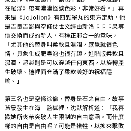
在羅浮》帶有濃濃怪談色彩，非常好看。」再
來是《JoJolion》有四顆睪丸的東方定助，他
是吉良吉影與空條仗世文經由新洛卡卡卡果等
價交換而成的新人，有種正邪合一的意味，
「尤其他的替身叫柔軟且濕潤，感覺就很色
情，具象化成肥皂泡也很有趣，進階版柔軟且
濕潤‧超越則是可以穿越任何東西，以旋轉產
生破壞。這裡面充滿了柔軟美好的祝福隱
喻。」
第三名也是空條徐倫，替身是石之自由，故事
背景發生在海上監獄裡，沈默解析道：「我喜
歡她所夾帶突破人生限制的自由意涵。而什麼
樣的自由是自由呢？可能是犧牲，以換來擊敗