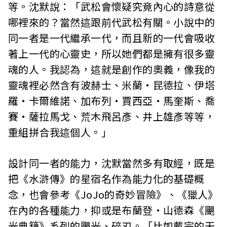
等。沈默說：「武松會懷疑究竟內心的詩意從
哪裡來的？當然這跟前代武松有關。小說中的
同一者是一代繼承一代，而且新的一代會吸收
著上一代的心靈史，所以她們都是擁有很多靈
魂的人。我認為，這就是創作的奧義，像我的
靈魂裡必然含有波赫士、米蘭‧昆德拉、伊塔
羅‧卡爾維諾、加布列‧賈西亞‧馬奎斯、喬
賽‧薩拉馬戈、荒木飛呂彥、井上雄彥等等，
重組拼合我這個人。」
設計同一者的能力，沈默當然多有取經，既是
把《水滸傳》的星宿名作為能力化的基礎概
念，也會參考《JoJo的奇妙冒險》、《獵人》
在內的各種能力，抑或是布蘭登‧山德森《颶
光典籍》系列的颶光、碎刃。「比如戴宗的天