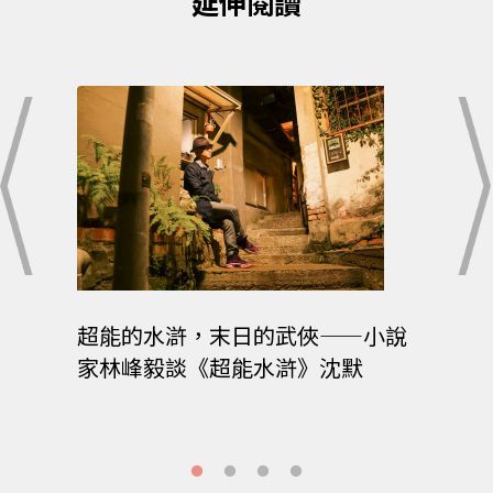
延伸閱讀
X李
超能的水滸，末日的武俠——小說
武俠
傳》
家林峰毅談《超能水滸》沈默
沈默
傳》