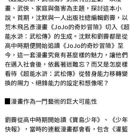
畫、武俠、家庭與傷害為主題，探討這本小
說。首期，沈默與一人出版社總編輯劉霽，以
荒木飛呂彥漫畫《JoJo的奇妙冒險》切入《超
能水滸：武松傳》的生成。沈默和劉霽都是從
高中時期便開始追讀《JoJo的奇妙冒險》至
今，這一套漫畫究竟有甚麼樣的魅力，讓他們
在邁入社會後，依舊著迷難忘？而又是怎麼樣
看待《超能水滸：武松傳》從替身能力移轉變
換的賜力、絕鋒能力的設定和想像呢？
▉漫畫作為一門藝術的巨大可能性
劉霽從高中時期開始讀《寶島少年》、《少年
快報》，當時的連載漫畫都會看，包含《灌籃