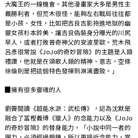
大魔王的一線機會。其他漫畫家大多是男性主
義勝利者，但荒木很怪，能夠左右戰局往往都
是小孩、女性，比如把吉良吉影拖進地獄的幽
靈女孩杉本鈴美、讓吉良偽裝身分曝光的川尻
早人，或者打敗普奇神父的安波里歐。荒木飛
呂彥很常說《JoJo的奇妙冒險》的主題是人類
禮讚，他就是在頌歌人類的精神、意志，空條
徐倫則是把這個特色發揮到淋漓盡致。」
▉擁有很多靈魂的人
劉霽閱讀《超能水滸：武松傳》，認為沈默是
融合了冨樫義博《獵人》的念能力以及《JoJo
的奇妙冒險》的替身能力，「小說中同一者的
賜力，必須經過鍛鍊，所以更接近念能力，當