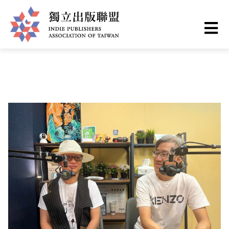
移
您
首頁
❯
出版現場
至
主
在
獨
內
這
容
立
裡
出
版
聯
盟
網