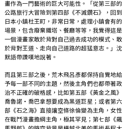
畫作為一門藝術的巨大可能性。「從第三部的
公路旅行大冒險到第四部《不滅鑽石》，回到
日本小鎮杜王町，非常日常，處理小鎮會有的
場景，包含廢棄鐵塔、餐廳等等，我覺得這是
一個漫畫家敢於背對自己過去成功的模式、敢
於背對王道、走向自己道路的超猛意志。」沈
默語帶讚嘆地說著。
而且第三部之後，荒木飛呂彥都保持自覺地給
予每一部不同的主題，然後主角們也都帶著政
治不正確的破格感，比如第五部《黃金之風》
喬魯諾‧喬巴拿想要成為黑道巨星；或者第六
部《石之海》直接讓空條徐倫變為主角，女性
在戰鬥漫畫擔綱主角，極其罕見；第七部《飆
馬野郎》的時空背景是橫越北美的馬術長程大