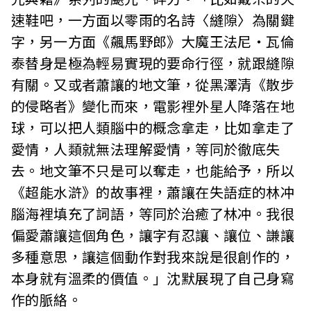
速鞋吧，一方面以零雨的名詩〈縫隙〉為關鍵
字，另一方面《飆馬野郎》大魔王法尼‧瓦倫
泰替身是極為輕易實現的要命行徑，就跟縫隙
有關。又或者蕭讓的地文筆，從黑澤清《散步
的侵略者》變化而來，電影裡外星人降落在地
球，可以把人類腦中的概念拿走，比如拿走了
愛情，人類就無法理解愛情，等同於徹底失
去。地文筆不只是可以奪走，也能給予，所以
《超能水滸》的故事裡，蕭讓在失語症的林冲
腦海裡填充了詞語，等同於治癒了林冲。我很
偏愛蕭讓這個角色，讓字有忍讓、讓位、謙讓
多種意思，讓這個動作對我來說是很創作的，
本身就有溫柔的價值。」沈默展現了自己身寫
作的脈絡。