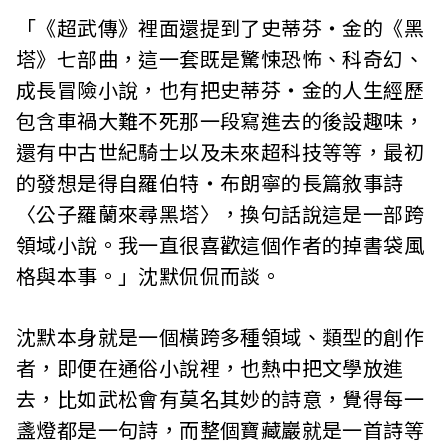
「《超武傳》裡面還提到了史蒂芬‧金的《黑
塔》七部曲，這一套既是驚悚恐怖、科奇幻、
成長冒險小說，也有把史蒂芬‧金的人生經歷
包含車禍大難不死那一段寫進去的後設趣味，
還有中古世紀騎士以及未來超科技等等，最初
的發想是得自羅伯特‧布朗寧的長篇敘事詩
〈公子羅蘭來尋黑塔〉，換句話說這是一部跨
領域小說。我一直很喜歡這個作者的掉書袋風
格與本事。」沈默侃侃而談。
沈默本身就是一個橫跨多種領域、類型的創作
者，即便在通俗小說裡，也熱中把文學放進
去，比如武松會有莫名其妙的詩意，覺得每一
盞燈都是一句詩，而整個寶藏巖就是一首詩等