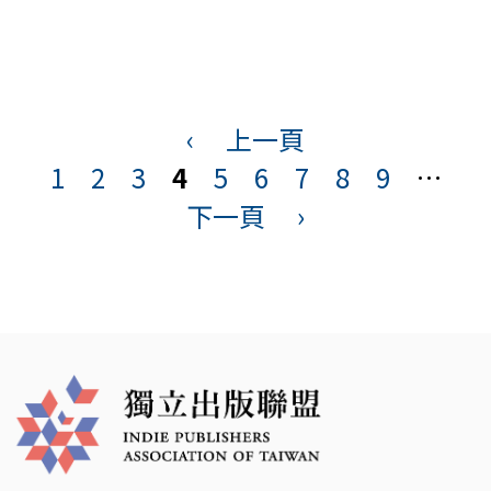
頁
面
‹
上一頁
1
2
3
4
5
6
7
8
9
…
下一頁
›