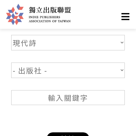
移
至
主
獨
內
容
立
出
版
聯
盟
網