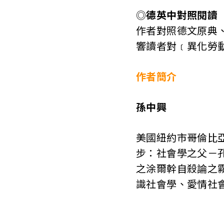
◎
德英中對照閱讀
作者對照德文原典
響讀者對﹝異化勞
作者簡介
孫中興
美國紐約市哥倫比
步：社會學之父－
之涂爾幹自殺論之
識社會學、愛情社