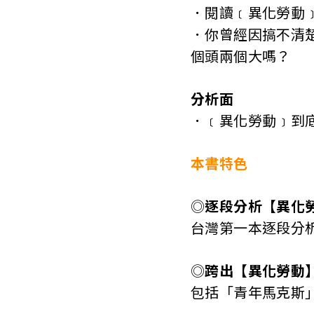
．閱讀﹝異化勞動
．你曾經因搞不清
個頭兩個大嗎？
分析面
．﹝異化勞動﹞到
本書特色
◎
逐段分析【異化
台灣第一本逐段分
◎
跨出【異化勞動
包括「青年馬克斯