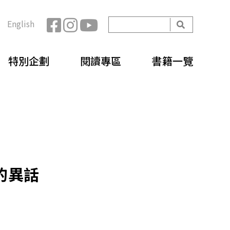
開
English
始
搜
搜
尋
特別企劃
閱讀專區
書籍一覽
尋
表
單
的異話