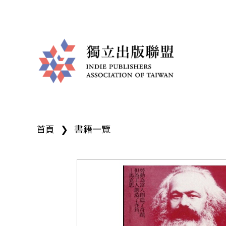
獨
您
立
首頁
❯
書籍一覽
在
出
這
版
裡
聯