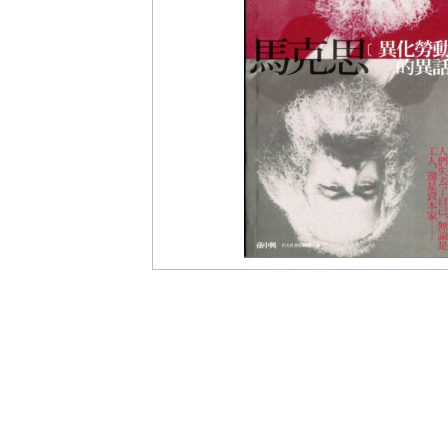
盟
網
站