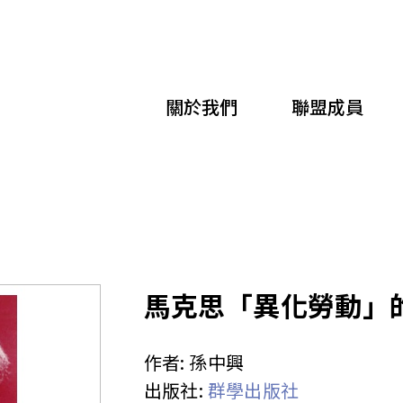
移
至
主
關於我們
聯盟成員
內
容
馬克思「異化勞動」
作者:
孫中興
出版社:
群學出版社