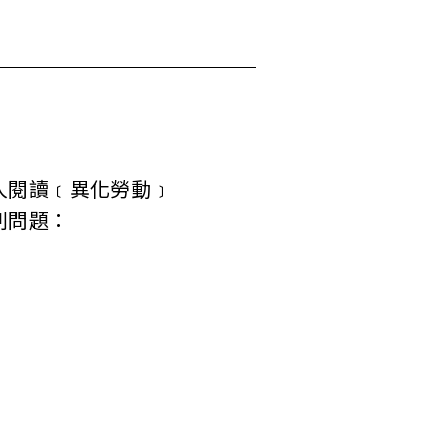
人閱讀﹝異化勞動﹞
列問題：