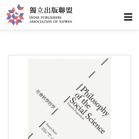
移
您
首頁
❯
書籍一覽
至
主
在
獨
內
這
容
立
裡
出
版
聯
盟
網