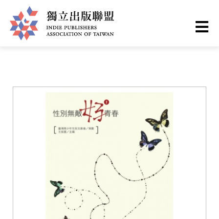
移
您
首頁
❯
書籍一覽
至
主
在
獨
內
這
容
立
裡
出
版
聯
盟
網