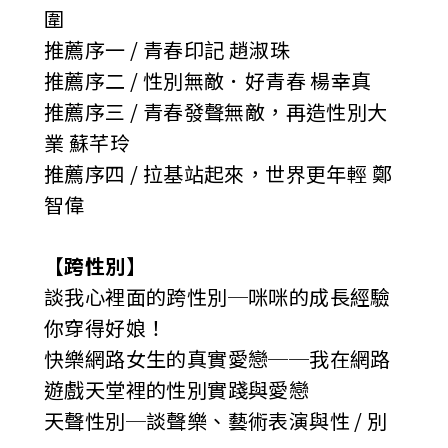
圍
推薦序一 / 青春印記 趙淑珠
推薦序二 / 性別無敵．好青春 楊幸真
推薦序三 / 青春發聲無敵，再造性別大
業 蘇芊玲
推薦序四 / 拉基站起來，世界更年輕 鄭
智偉
【跨性別】
談我心裡面的跨性別─咪咪的成長經驗
你穿得好娘！
快樂網路女生的真實愛戀──我在網路
遊戲天堂裡的性別實踐與愛戀
天聲性別─談聲樂、藝術表演與性 / 別