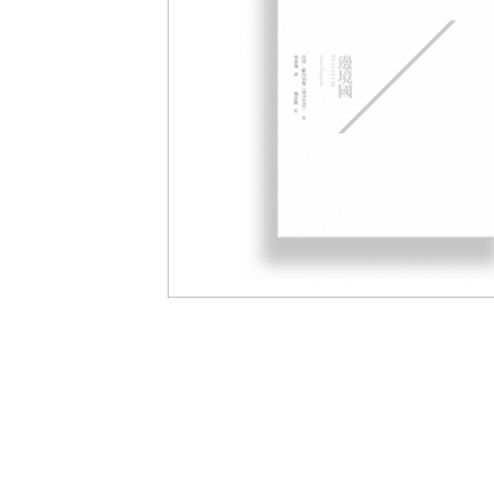
盟
網
站