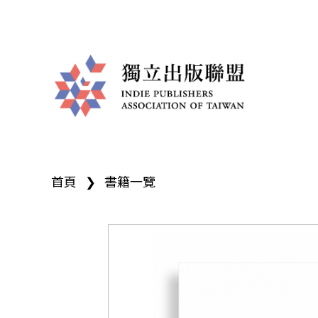
獨
您
立
首頁
❯
書籍一覽
在
出
這
版
裡
聯