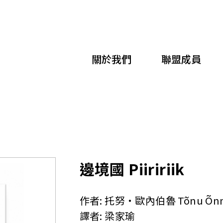
移
至
主
關於我們
聯盟成員
內
容
邊境國 Piiririik
作者:
托努‧歐內伯魯 Tõnu Õnn
譯者:
梁家瑜