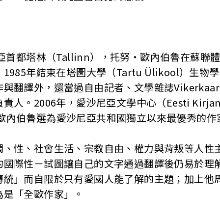
尼亞首都塔林（Tallinn），托努‧歐內伯魯在蘇
985年結束在塔圖大學（Tartu Ülikool）生
與翻譯外，還當過自由記者、文學雜誌Vikerkaa
。2006年，愛沙尼亞文學中心（Eesti Kirjan
us）將歐內伯魯選為愛沙尼亞共和國獨立以來最優秀的作
獨、性、社會生活、宗教自由、權力與背叛等人性
的國際性－試圖讓自己的文字通過翻譯後仍易於理
傳統」而自限於只有愛國人能了解的主題；加上他
為是「全歐作家」。