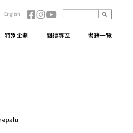
開
English
始
搜
搜
尋
特別企劃
閱讀專區
書籍一覽
尋
表
單
epalu