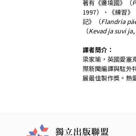
著有《邊境國》（
P
1997）、《練習》
記》（
Flandria pä
（
Kevad ja suvi ja
譯者簡介：
梁家瑜，英國愛塞
際新聞編譯與駐外
展最佳製作獎。熱