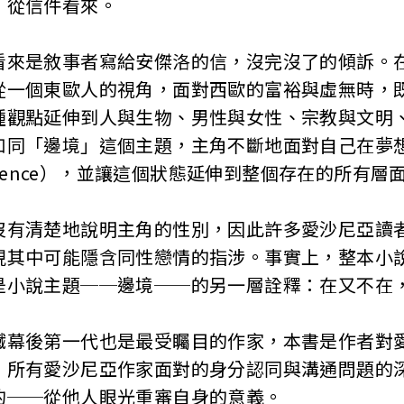
，從信件看來。
看來是敘事者寫給安傑洛的信，沒完沒了的傾訴。
從一個東歐人的視角，面對西歐的富裕與虛無時，
種觀點延伸到人與生物、男性與女性、宗教與文明
如同「邊境」這個主題，主角不斷地面對自己在夢
istence），並讓這個狀態延伸到整個存在的所有層
沒有清楚地說明主角的性別，因此許多愛沙尼亞讀
現其中可能隱含同性戀情的指涉。事實上，整本小
是小說主題──邊境──的另一層詮釋：在又不在
鐵幕後第一代也是最受矚目的作家，本書是作者對
，所有愛沙尼亞作家面對的身分認同與溝通問題的
的──從他人眼光重審自身的意義。