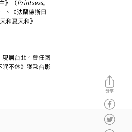
公主》（
Printsess
,
002）、《法蘭德斯日
《春天和夏天和》
，現居台北。曾任國
不眠不休》獲歐台影