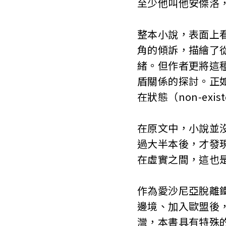
至少他叫他安傑洛
整本小說，表面上
角的傾訴，描繪了
緒。但作者更將這
盾關係的探討。正
在狀態（non-ex
在原文中，小說並
過大半本後，才發
在虛實之間，這也
作為愛沙尼亞脫離
邊境、加入歐盟後
灣，本書具有特殊