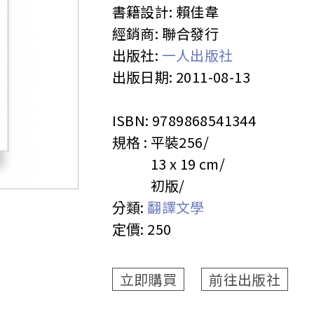
書籍設計:
賴佳韋
經銷商:
聯合發行
出版社:
一人出版社
出版日期:
2011-08-13
ISBN:
9789868541344
規格 :
平裝
256
13 x 19 cm
初版
分類:
翻譯文學
定價:
250
立即購買
前往出版社