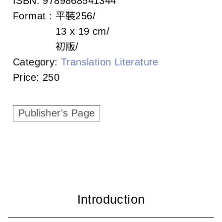
ISBN:
9789868541344
c
Format :
平裝
256
i
13 x 19 cm
a
初版
Category:
Translation Literature
t
Price:
250
i
o
Publisher's Page
n
o
f
T
a