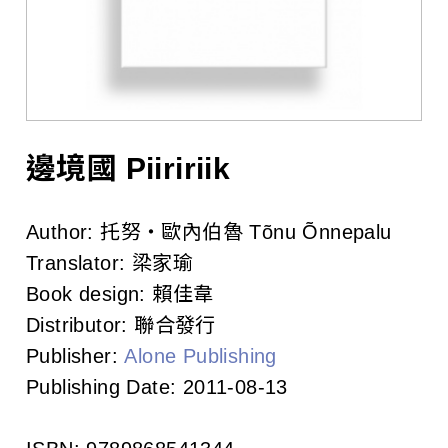
l
i
s
h
e
邊境國 Piiririik
r
Author:
托努‧歐內伯魯 Tõnu Õnnepalu
s
Translator:
梁家瑜
A
Book design:
賴佳韋
Distributor:
聯合發行
s
Publisher:
Alone Publishing
s
Publishing Date:
2011-08-13
o