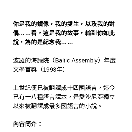
i
w
你是我的鏡像，我的雙生，以及我的對
a
偶……看，這是我的故事，輪到你如此
說，為的是紀念我……
n
波羅的海議院（Baltic Assembly）年度
文學首獎（1993年）
上世紀便已被翻譯成十四國語言，迄今
已有十八種語言譯本，是愛沙尼亞獨立
以來被翻譯成最多國語言的小說。
內容簡介：