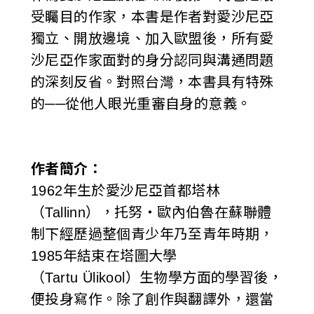
受矚目的作家，本書是作者對愛沙尼亞
獨立、開放邊境、加入歐盟後，所有愛
沙尼亞作家面對的身分認同與溝通問題
的深刻反省。對照台灣，本書具有特殊
的──從他人眼光重審自身的意義。
作者簡介：
1962年生於愛沙尼亞首都塔林
（Tallinn），托努‧歐內伯魯在蘇聯體
制下經歷過整個青少年乃至青年時期，
1985年結束在塔圖大學
（Tartu Ülikool）生物學方面的學習後，
便投身寫作。除了創作與翻譯外，還當