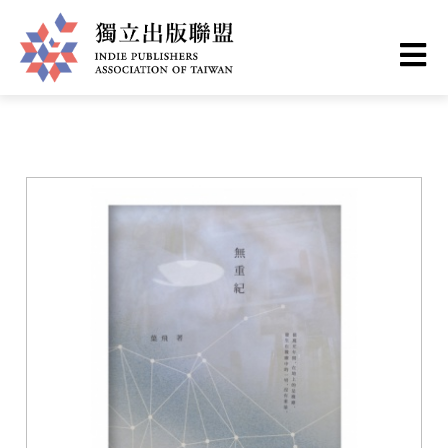
移
您
首頁
❯
書籍一覽
至
主
在
獨
內
這
容
立
裡
出
版
聯
盟
網