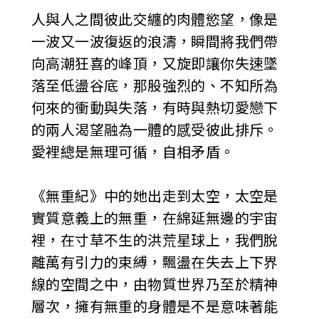
人與人之間彼此交纏的肉體慾望，像是
一波又一波復返的浪濤，瞬間將我們帶
向高潮狂喜的峰頂，又旋即讓你失速墜
落至低盪谷底，那股強烈的、不知所為
何來的衝動與失落，有時與熱切愛戀下
的兩人渴望融為一體的感受彼此排斥。
愛裡總是無理可循，自相矛盾。
《無重紀》中的她出走到太空，太空是
實質意義上的無重，在綿延無邊的宇宙
裡，在寸草不生的洪荒星球上，我們脫
離萬有引力的束縛，飄盪在失去上下界
線的空間之中，由物質世界乃至於精神
層次，擁有無重的身體是不是意味著能