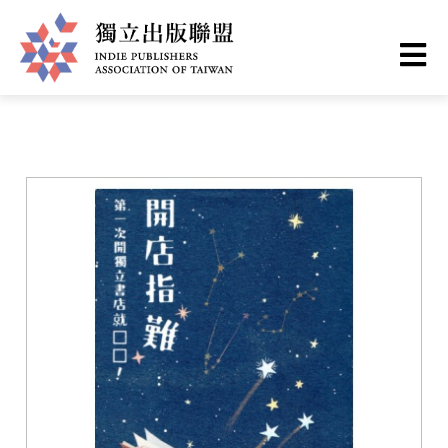
移
您
首頁
❯
書籍一覽
至
主
在
獨
內
這
容
立
裡
出
版
聯
盟
網