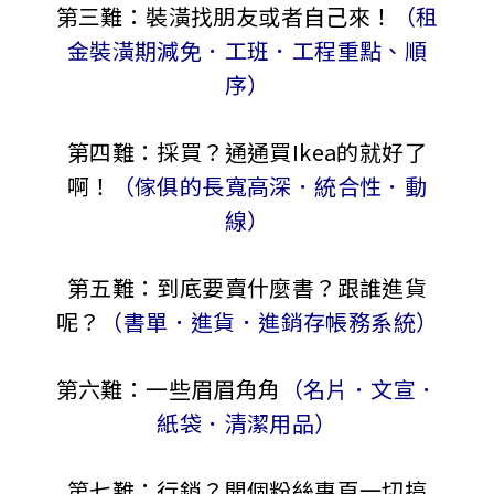
第三難：裝潢找朋友或者自己來！
（租
金裝潢期減免．工班．工程重點、順
序）
第四難：採買？通通買Ikea的就好了
啊！
（傢俱的長寬高深．統合性．動
線）
第五難：到底要賣什麼書？跟誰進貨
呢？
（書單．進貨．進銷存帳務系統）
第六難：一些眉眉角角
（名片．文宣．
紙袋．清潔用品）
第七難：行銷？開個粉絲專頁一切搞