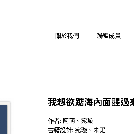
移
至
主
關於我們
聯盟成員
內
容
我想欲踮海內面醒過
作者:
阿萌、宛璇
書籍設計:
宛璇、朱疋