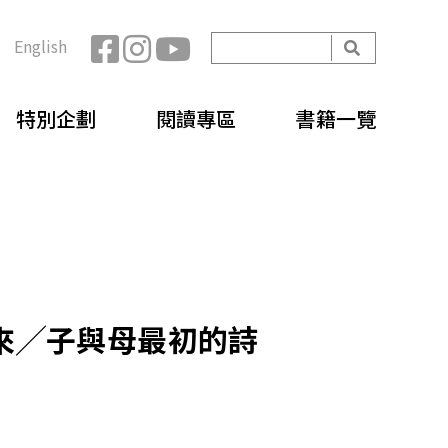
開
English
始
搜
搜
尋
特別企劃
閱讀專區
書籍一覽
尋
表
單
來╱子與母最初的詩