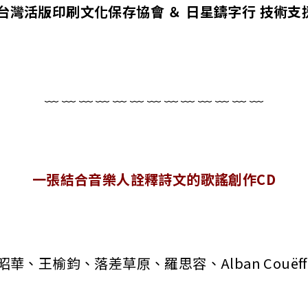
 台灣活版印刷文化保存協會 ＆ 日星鑄字行 技術支
﹏ ﹏ ﹏ ﹏ ﹏ ﹏ ﹏ ﹏ ﹏ ﹏ ﹏ ﹏ ﹏
一張結合音樂人詮釋詩文的歌謠創作CD
、王榆鈞、落差草原、羅思容、Alban Couëffé、Y