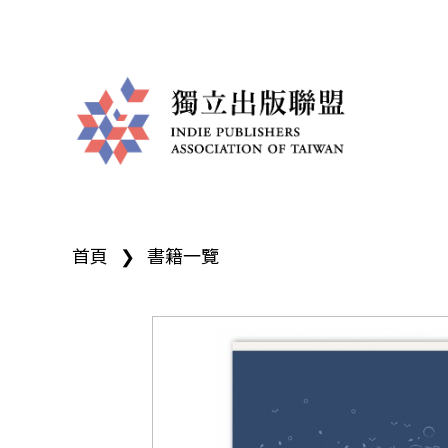
獨
您
立
首頁
❯
書籍一覽
在
出
這
版
裡
聯