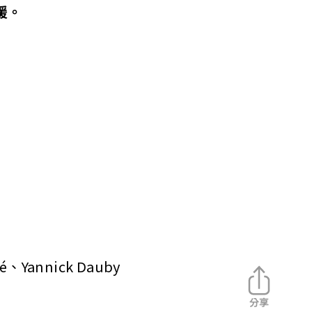
援。
annick Dauby