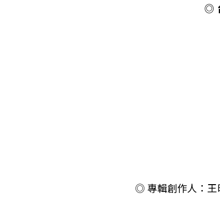
◎
◎ 專輯創作人：王昭華