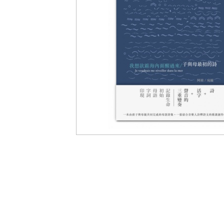
盟
網
站