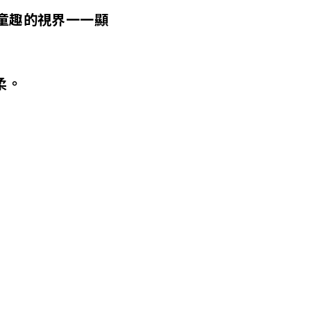
童趣的視界一一顯
柔。