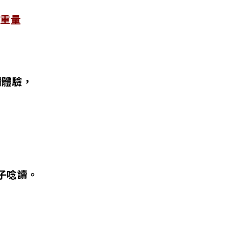
的重量
觸體驗，
子唸讀。