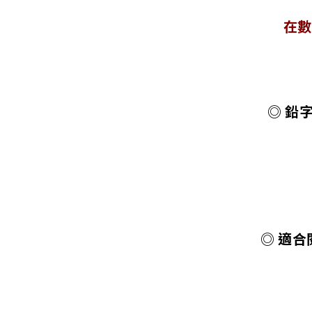
在數
◎ 鉛
◎ 適