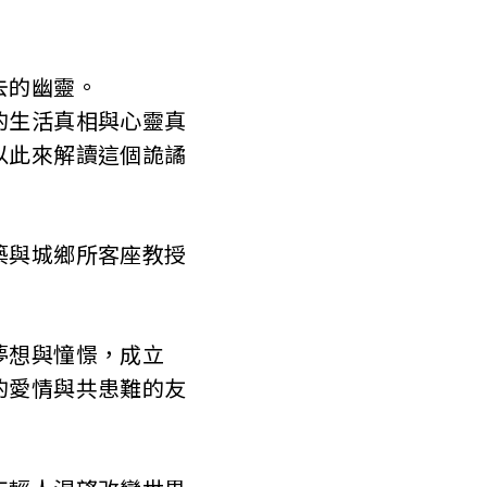
去的幽靈。
生活真相與心靈真
以此來解讀這個詭譎
築與城鄉所客座教授
夢想與憧憬，成立
的愛情與共患難的友