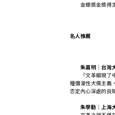
金蝶獎金獎得主
名人推薦
朱嘉明｜台灣
「文革顯現了中國
種彌漫性犬儒主義
否定內心深處的良
朱學勤｜上海
文革之禍不僅在於