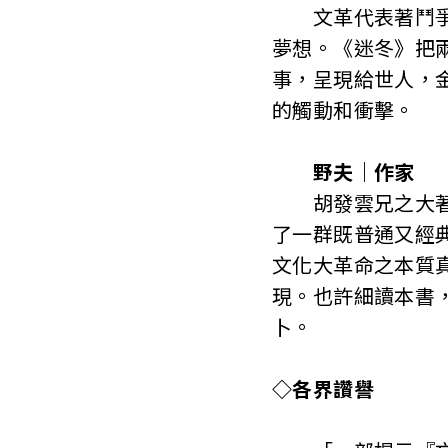
文革代表著鬥爭、
夢想。《迷冬》把
事，呈現給世人，
的觸動和衝擊。
野夫｜作家
胡發雲兄之大著《
了一群既普通又經
文化大革命之本質
現。也許細讀本書
卜。
◇各界讚譽