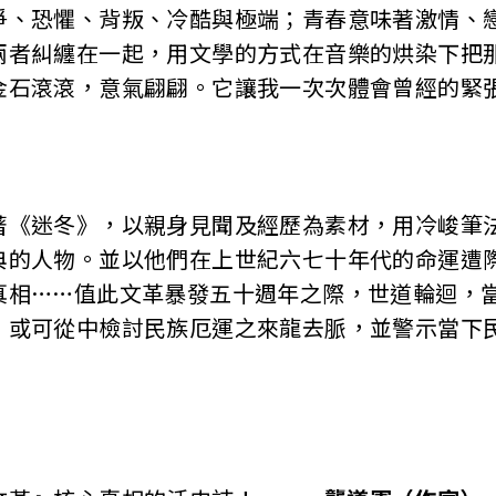
恐懼、背叛、冷酷與極端；青春意味著激情、戀
兩者糾纏在一起，用文學的方式在音樂的烘染下把
金石滾滾，意氣翩翩。它讓我一次次體會曾經的緊
迷冬》，以親身見聞及經歷為素材，用冷峻筆法
典的人物。並以他們在上世紀六七十年代的命運遭
真相……值此文革暴發五十週年之際，世道輪迴，
，或可從中檢討民族厄運之來龍去脈，並警示當下