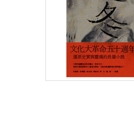
盟
網
站