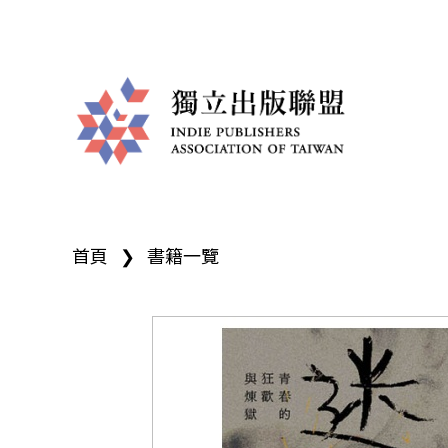
獨
您
立
首頁
❯
書籍一覽
在
出
這
版
裡
聯