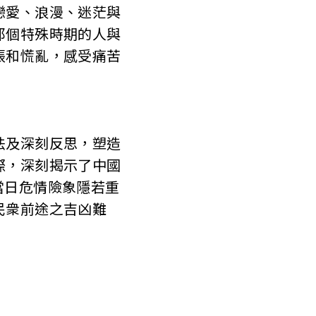
愛、浪漫、迷茫與
那個特殊時期的人與
張和慌亂，感受痛苦
及深刻反思，塑造
際，深刻揭示了中國
當日危情險象隱若重
民衆前途之吉凶難