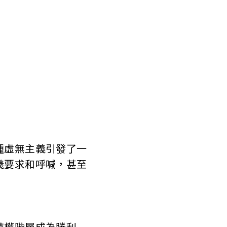
虛無主義引發了一
義要求和呼喊，甚至
特權階層成為勝利