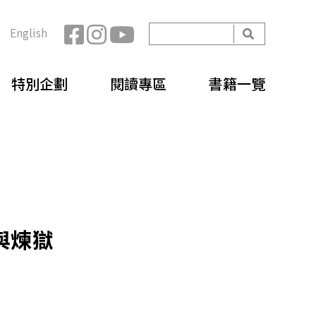
開
English
始
搜
搜
尋
特別企劃
閱讀專區
書籍一覽
尋
表
單
與煉獄