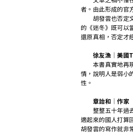
者。由此形成的官
胡發雲也否定文革
的《迷冬》既可以
還原真相，否定才
徐友漁｜美國Th
本書真實地再現了
情，說明人是弱小
性。
章詒和｜作家
整整五十年過去，
適起來的國人打算
胡發雲的寫作就非