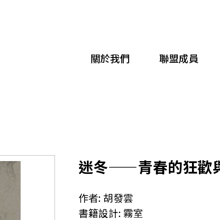
移
至
主
關於我們
聯盟成員
內
容
迷冬——青春的狂歡
作者:
胡發雲
書籍設計:
霧室